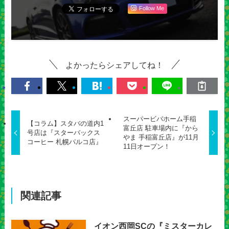
Follow Me
よかったらシェアしてね！
スーパービバホーム手稲
【コラム】スタバの道内1
富丘店 駐車場内に『から
号店は『スターバックス
やま 手稲富丘店』が11月
コーヒー 札幌パルコ店』
11日オープン！
関連記事
イオン西岡SCの『ミスターカレ