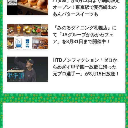
バタ屋」が8月12日より期間限定
オープン！東京駅で完売続出の
あんバタースイーツも
『みのるダイニング札幌店』に
て「JAグループかみかわフェ
ア」を8月31日まで開催中！
HTBノンフィクション「ゼロか
らめざす甲子園ー故郷に帰った
元プロ選手ー」が8月15日放送！