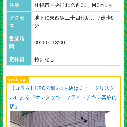
住所
札幌市中央区11条西21丁目2番1号
アクセ
地下鉄東西線二十四軒駅より徒歩8
ス
分
営業時
09:00～13:00
間
定休日
特になし
pick up!
【コラム】KFCの道内1号店はミュークリスタ
ルにある『ケンタッキーフライドチキン真駒内
店』