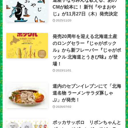
CMが絵本に！ 新刊『やまおや
じ』が11月27日（木）発売決定
2025/11/20
発売20周年を迎える北海道土産
のロングセラー『じゃがポック
ル』から新フレーバー『じゃがポ
ックル 北海道とうきび味』が登
場！
2023/11/01
道内のセブンイレブンにて「北海
道名物 ラーメンサラダ豚しゃ
ぶ」が発売！
2026/07/02
ポッカサッポロ リボンちゃんと