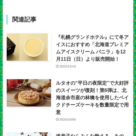
関連記事
『札幌グランドホテル』にて冬ア
イスにおすすめ「北海道プレミア
ムアイスクリーム バニラ」を12
月11日（日）より販売開始！
2022/12/10
ルタオの“平日の夜限定”で大好評
のスイーツが復刻！第6弾は、北
海道余市産の林檎を使用したベイ
クドチーズケーキを数量限定で用
意
2024/10/04
道産子ならみんな歌える、あの