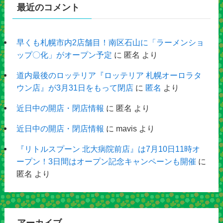
最近のコメント
早くも札幌市内2店舗目！南区石山に「ラーメンショ
ップ〇化」がオープン予定
に
匿名
より
道内最後のロッテリア『ロッテリア 札幌オーロラタ
ウン店』が3月31日をもって閉店
に
匿名
より
近日中の開店・閉店情報
に
匿名
より
近日中の開店・閉店情報
に
mavis
より
『リトルスプーン 北大病院前店』は7月10日11時オ
ープン！3日間はオープン記念キャンペーンも開催
に
匿名
より