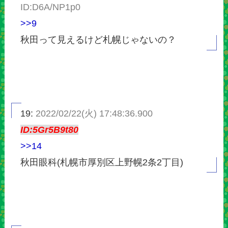
ID:D6A/NP1p0
>>9
秋田って見えるけど札幌じゃないの？
19:
2022/02/22(火) 17:48:36.900
ID:5Gr5B9t80
>>14
秋田眼科(札幌市厚別区上野幌2条2丁目)