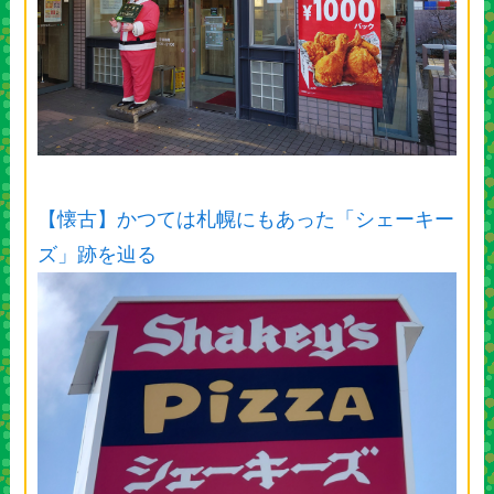
【懐古】かつては札幌にもあった「シェーキー
ズ」跡を辿る