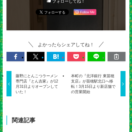
フォローしてね！
Follow Me
よかったらシェアしてね！
藤野にとんこつラーメン
本町の『北洋銀行 東苗穂
専門店『とん吉家』が12
支店』が苗穂駅北口へ移
月31日よりオープンして
転！3月15日より新店舗で
いた！
の営業開始
関連記事