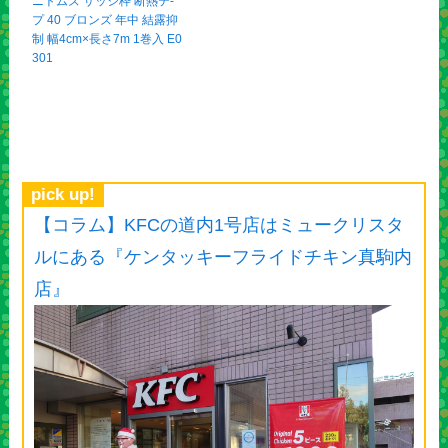
ニトムズ サッシ枠 断熱テ-
プ 40 ブロンズ 年中 結露抑
制 幅4cm×長さ7m 1巻入 E0
301
pick up!
【コラム】KFCの道内1号店はミュークリスタ
ルにある『ケンタッキーフライドチキン真駒内
店』