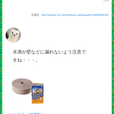
引用元：
http://tomcat.2ch.sc/test/read.cgi/livejupiter/1609408254/
水滴が壁などに漏れないよう注意で
すね・・・。