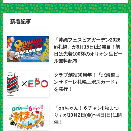
新着記事
「沖縄フェスビアガーデン2026
in札幌」が8月15日(土)開幕！初
日は先着100杯のオリオン生ビー
ル無料配布
クラブ創設30周年！「北海道コ
ンサドーレ札幌エポスカード」
を発行！
「onちゃん！６チャン!!秋まつ
り」が10月2日(金)〜4日(日)に開
催！