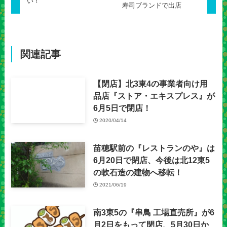
い！
寿司ブランドで出店
関連記事
【閉店】北3東4の事業者向け用
品店『ストア・エキスプレス』が
6月5日で閉店！
2020/04/14
苗穂駅前の『レストランのや』は
6月20日で閉店、今後は北12東5
の軟石造の建物へ移転！
2021/06/19
南3東5の『串鳥 工場直売所』が6
月2日をもって閉店、5月30日か