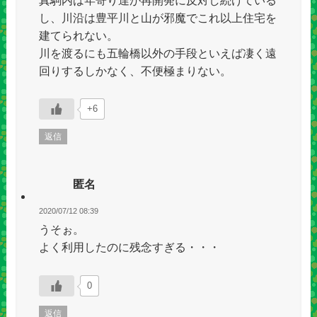
真駒内は年寄り達が再開発に反対し続けている
し、川沿は豊平川と山が邪魔でこれ以上住宅を
建てられない。
川を渡るにも五輪橋以外の手段といえば凄く遠
回りするしかなく、不便極まりない。
+6
返信
匿名
2020/07/12 08:39
うそぉ。
よく利用したのに残念すぎる・・・
0
返信