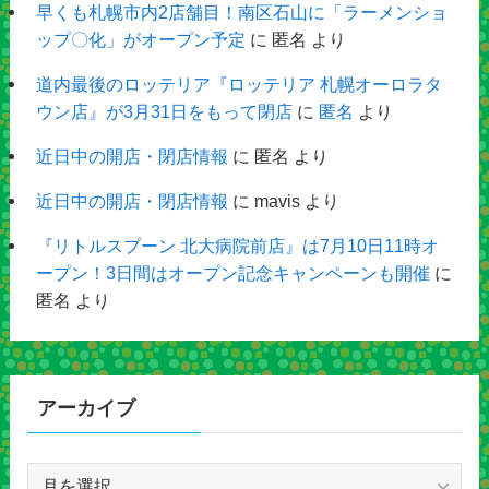
早くも札幌市内2店舗目！南区石山に「ラーメンショ
ップ〇化」がオープン予定
に
匿名
より
道内最後のロッテリア『ロッテリア 札幌オーロラタ
ウン店』が3月31日をもって閉店
に
匿名
より
近日中の開店・閉店情報
に
匿名
より
近日中の開店・閉店情報
に
mavis
より
『リトルスプーン 北大病院前店』は7月10日11時オ
ープン！3日間はオープン記念キャンペーンも開催
に
匿名
より
アーカイブ
ア