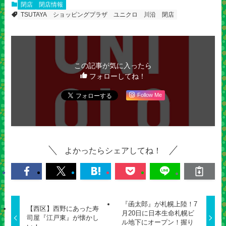
閉店
閉店情報
TSUTAYA
ショッピングプラザ
ユニクロ
川沿
閉店
この記事が気に入ったら
フォローしてね！
Follow Me
よかったらシェアしてね！
『函太郎』が札幌上陸！7
【西区】西野にあった寿
月20日に日本生命札幌ビ
司屋『江戸東』が懐かし
ル地下にオープン！握り