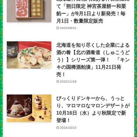
て「朔日限定 神宮茶屋餅ー和栗
餡ー」が9月1日より新発売！毎
月1日・数量限定販売
2025/08/31
北海道を知り尽くした企業による
酒の肴【北の酒肴道（しゅこうど
う）】シリーズ第一弾！ 「キン
キの国稀酒粕漬」11月21日発
売！
2022/11/18
びっくりドンキーから、うっと
り、マロマロなマロンデザートが
10月16日（水）より秋限定で新
登場！
2024/10/15