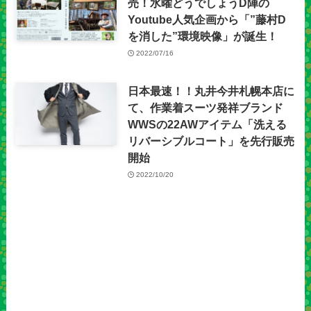
売！水曜どうでしょうD陣の
Youtube人気企画から「”藤村D
を消した”環境映像」が誕生！
2022/07/16
日本最速！！丸井今井札幌本店に
て、作業着スーツ発祥ブランド
WWSの22AWアイテム「洗える
リバーシブルコート」を先行販売
開始
2022/10/20