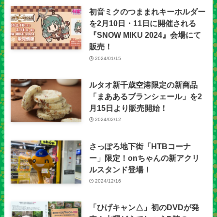
初音ミクのつままれキーホルダー
を2月10日・11日に開催される
『SNOW MIKU 2024』会場にて
販売！
2024/01/15
ルタオ新千歳空港限定の新商品
「まああるブランシェール」を2
月15日より販売開始！
2024/02/12
さっぽろ地下街「HTBコーナ
ー」限定！onちゃんの新アクリ
ルスタンド登場！
2024/12/16
「ひげキャン△」初のDVDが発