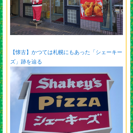
【懐古】かつては札幌にもあった「シェーキー
ズ」跡を辿る