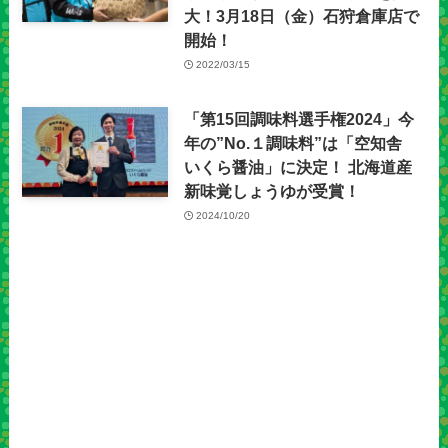
大！3月18日（金）石狩倉庫店で
開始！
2022/03/15
「第15回調味料選手権2024」今
年の”No.１調味料”は「空知舎
いくら醤油」に決定！ 北海道産
新味覚しょうゆが受賞！
2024/10/20