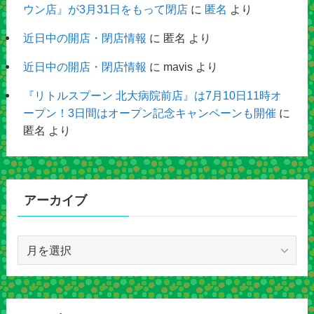
ウン店』が3月31日をもって閉店
に
匿名
より
近日中の開店・閉店情報
に
匿名
より
近日中の開店・閉店情報
に
mavis
より
『リトルスプーン 北大病院前店』は7月10日11時オ
ープン！3日間はオープン記念キャンペーンも開催
に
匿名
より
アーカイブ
ア
ー
カ
イ
ブ