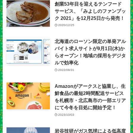
創業53年目を迎えるテンフード
サービス、「みよしのファンブッ
ク 2021」を12月25日から発売！
2020/12/25
北海道のローソン限定の単発アル
バイト求人サイトが9月1日(木)か
らオープン！地域の採用をデジタ
ルで効率化
2022/08/31
Amazonがアークスと協業し、生
鮮食品の最短2時間配送サービス
を札幌市・北広島市の一部エリア
にて今冬を目処に開始予定！
2023/10/03
岩谷技研がガス気球による低高度