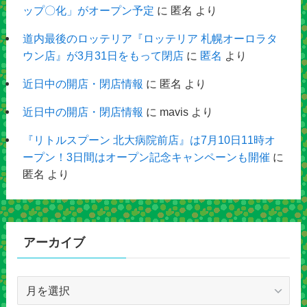
ップ〇化」がオープン予定
に
匿名
より
道内最後のロッテリア『ロッテリア 札幌オーロラタ
ウン店』が3月31日をもって閉店
に
匿名
より
近日中の開店・閉店情報
に
匿名
より
近日中の開店・閉店情報
に
mavis
より
『リトルスプーン 北大病院前店』は7月10日11時オ
ープン！3日間はオープン記念キャンペーンも開催
に
匿名
より
アーカイブ
ア
ー