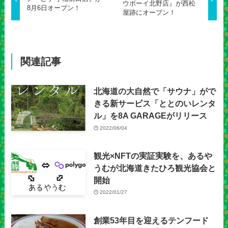
ウボーイ北野店』が西松
8月6日オープン！
屋跡にオープン！
関連記事
北海道の大自然で「サウナ」がで
きる新サービス「ととのいレンタ
ル」を8A GARAGEがリリース
2022/06/04
観光×NFTの実証実験を、あるや
うむが北海道きたひろ観光協会と
開始
2022/01/27
創業53年目を迎えるテンフード