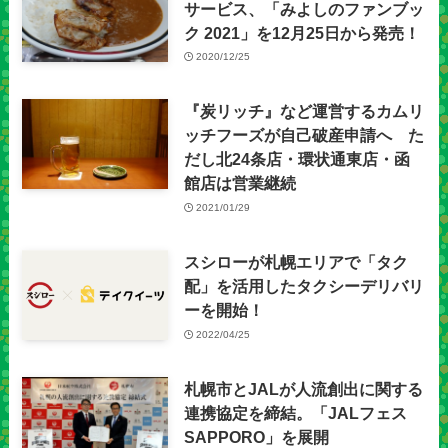
サービス、「みよしのファンブッ
ク 2021」を12月25日から発売！
2020/12/25
『炭リッチ』など運営するカムリ
ッチフーズが自己破産申請へ た
だし北24条店・環状通東店・函
館店は営業継続
2021/01/29
スシローが札幌エリアで「タク
配」を活用したタクシーデリバリ
ーを開始！
2022/04/25
札幌市とJALが人流創出に関する
連携協定を締結。「JALフェス
SAPPORO」を展開