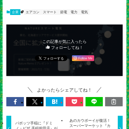
企業
エアコン
スマート
節電
電力
電気
この記事が気に入ったら
フォローしてね！
Follow Me
よかったらシェアしてね！
あのカウボーイが復活！
パボッツ手稲に『ドミ
スーパーマーケット『カ
ノ・ピザ 手稲前田店』が