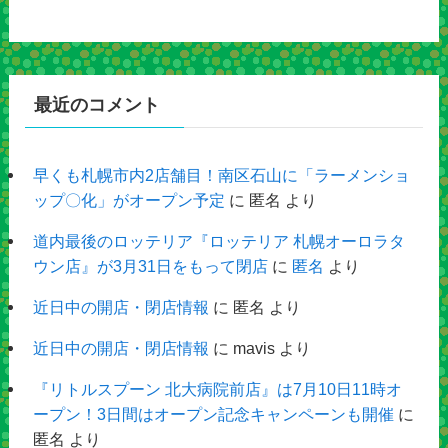
最近のコメント
早くも札幌市内2店舗目！南区石山に「ラーメンショ
ップ〇化」がオープン予定
に
匿名
より
道内最後のロッテリア『ロッテリア 札幌オーロラタ
ウン店』が3月31日をもって閉店
に
匿名
より
近日中の開店・閉店情報
に
匿名
より
近日中の開店・閉店情報
に
mavis
より
『リトルスプーン 北大病院前店』は7月10日11時オ
ープン！3日間はオープン記念キャンペーンも開催
に
匿名
より