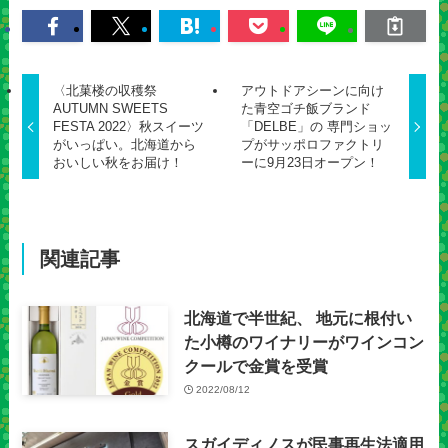
〈北菓楼の収穫祭
アウトドアシーンに向け
AUTUMN SWEETS
た青空ゴチ飯ブランド
FESTA 2022〉秋スイーツ
「DELBE」の 専門ショッ
がいっぱい。北海道から
プがサッポロファクトリ
おいしい秋をお届け！
ーに9月23日オープン！
関連記事
北海道で半世紀、 地元に根付い
た小樽のワイナリーがワインコン
クールで金賞を受賞
2022/08/12
スガイディノスが民事再生法適用