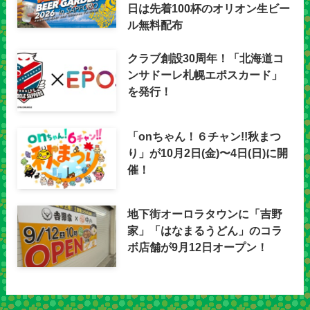
日は先着100杯のオリオン生ビー
ル無料配布
クラブ創設30周年！「北海道コ
ンサドーレ札幌エポスカード」
を発行！
「onちゃん！６チャン!!秋まつ
り」が10月2日(金)〜4日(日)に開
催！
地下街オーロラタウンに「吉野
家」「はなまるうどん」のコラ
ボ店舗が9月12日オープン！