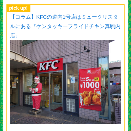
pick up!
【コラム】KFCの道内1号店はミュークリスタ
ルにある『ケンタッキーフライドチキン真駒内
店』