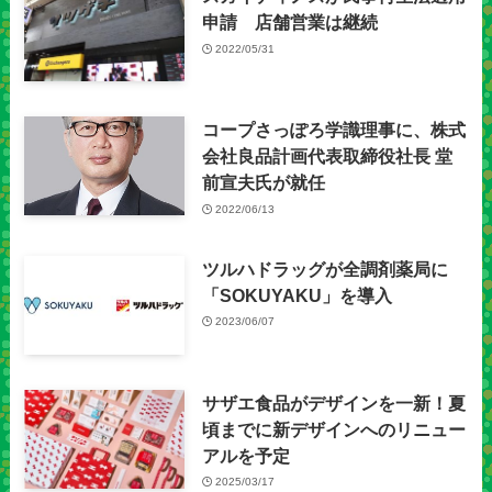
申請 店舗営業は継続
2022/05/31
コープさっぽろ学識理事に、株式
会社良品計画代表取締役社長 堂
前宣夫氏が就任
2022/06/13
ツルハドラッグが全調剤薬局に
「SOKUYAKU」を導入
2023/06/07
サザエ食品がデザインを一新！夏
頃までに新デザインへのリニュー
アルを予定
2025/03/17