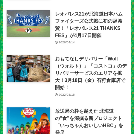
レオパレス21が北海道日本ハム
ファイターズ公式戦に初の冠協
賛！「レオパレス21 THANKS
FES」が4月17日開催
2026/04/14
おもてなしデリバリー「Wolt
（ウォルト）」「コストコ」のデ
リバリーサービスのエリアを拡
大！3月18日（金）石狩倉庫店で
開始！
2022/03/15
放送局の枠を越えた 北海道
の“食”を深掘る新プロジェクト
「いっちゃんおいしいHBC」を
発足