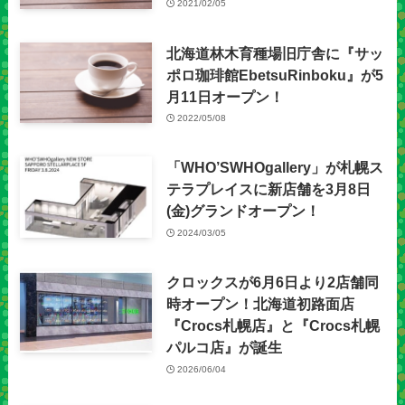
2021/02/05
北海道林木育種場旧庁舎に『サッ
ポロ珈琲館EbetsuRinboku』が5
月11日オープン！
2022/05/08
「WHO’SWHOgallery」が札幌ス
テラプレイスに新店舗を3月8日
(金)グランドオープン！
2024/03/05
クロックスが6月6日より2店舗同
時オープン！北海道初路面店
『Crocs札幌店』と『Crocs札幌
パルコ店』が誕生
2026/06/04