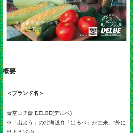
概要
＜ブランド名＞
青空ゴチ飯 DELBE(デルベ)
※「出よう」の北海道弁「出るべ」が由来。“外に
出よう”の意。