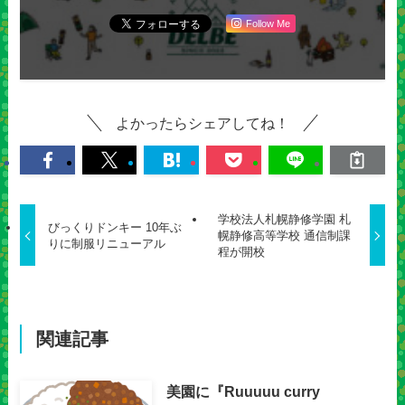
Follow Me
よかったらシェアしてね！
学校法人札幌静修学園 札
びっくりドンキー 10年ぶ
幌静修高等学校 通信制課
りに制服リニューアル
程が開校
関連記事
美園に『Ruuuuu curry