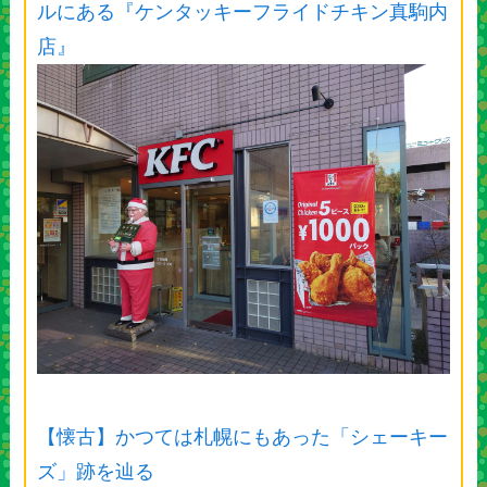
ルにある『ケンタッキーフライドチキン真駒内
店』
【懐古】かつては札幌にもあった「シェーキー
ズ」跡を辿る