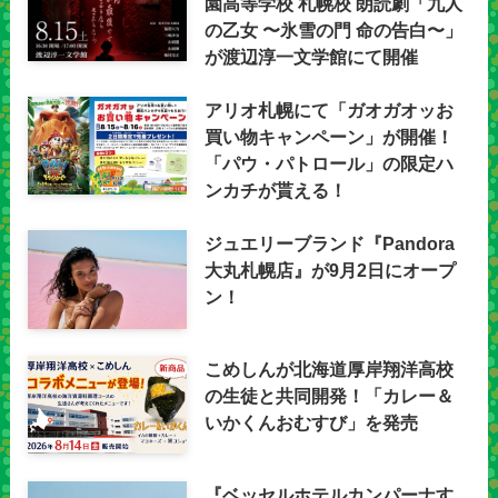
園高等学校 札幌校 朗読劇「九人
の乙女 〜氷雪の門 命の告白〜」
が渡辺淳一文学館にて開催
アリオ札幌にて「ガオガオッお
買い物キャンペーン」が開催！
「パウ・パトロール」の限定ハ
ンカチが貰える！
ジュエリーブランド『Pandora
大丸札幌店』が9月2日にオープ
ン！
こめしんが北海道厚岸翔洋高校
の生徒と共同開発！「カレー＆
いかくんおむすび」を発売
『ベッセルホテルカンパーナす