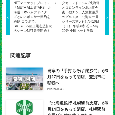
NFTマーケットプレイス
タカアンドトシの“北海道
「META ALL-STARS」北
オロロンライン北上!!”今
海道日本ハムファイター
夜、宿ナシ二人旅超絶景
ズとのスポンサー契約を
のグルメ旅 北海道一周
締結 コラボで、
シリーズ第8弾！7月10日
BIGBOSS新庄剛志監督の
（日） 午後4時5分～5時
名シーンNFT発売開始！
20分 全国ネット放送
関連記事
発寒の『手打ちそば 毘沙門』が3
月27日をもって閉店、登別市に
移転へ
2024/03/23
『北海道銀行 札幌駅前支店』が6
月14日をもって閉店、札幌駅前