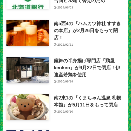
合同ビル建て替えのため
2024/06/03
南5西4の『ハムカツ神社 すすき
の本店』が2月26日をもって閉
店！
2022/02/21
簾舞の半身揚げ専門店『鶏屋
kenken』が9月22日で閉店！伊
達産若鶏を使用
2020/09/19
南2東1の『くまちゃん温泉 札幌
本館』が5月11日をもって閉店
2025/05/10