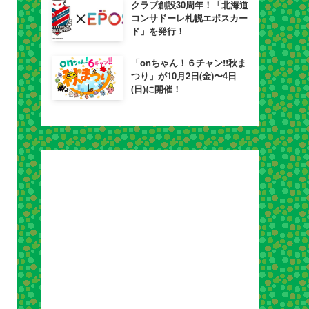
クラブ創設30周年！「北海道
コンサドーレ札幌エポスカー
ド」を発行！
「onちゃん！６チャン!!秋ま
つり」が10月2日(金)〜4日
(日)に開催！