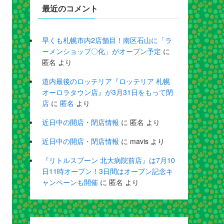
最近のコメント
早くも札幌市内2店舗目！南区石山に「ラ
ーメンショップ〇化」がオープン予定
に
匿名
より
道内最後のロッテリア『ロッテリア 札幌
オーロラタウン店』が3月31日をもって閉
店
に
匿名
より
近日中の開店・閉店情報
に
匿名
より
近日中の開店・閉店情報
に
mavis
より
『リトルスプーン 北大病院前店』は7月10
日11時オープン！3日間はオープン記念キ
ャンペーンも開催
に
匿名
より