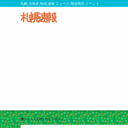
札幌 北海道 地域 速報 ニュース 開店閉店 イベント
ホーム
札幌
西区
閉店