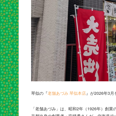
琴似の『
老舗あづみ 琴似本店
』が2026年3
「老舗あづみ」は、昭和2年（1926年）創
京都出身の創業者・安積勇さんが、北海道で