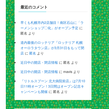
最近のコメント
早くも札幌市内2店舗目！南区石山に「ラ
ーメンショップ〇化」がオープン予定
に
匿名
より
道内最後のロッテリア『ロッテリア 札幌
オーロラタウン店』が3月31日をもって閉
店
に
匿名
より
近日中の開店・閉店情報
に
匿名
より
近日中の開店・閉店情報
に
mavis
より
『リトルスプーン 北大病院前店』は7月10
日11時オープン！3日間はオープン記念キ
ャンペーンも開催
に
匿名
より