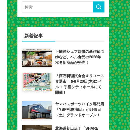
新着記事
下國伸シェフ監修の新作鍋つ
ゆなど、ベル食品の2026年
秋冬新商品が発売！
「懐石料理試食会＆リユース
食器市」を8月20日(木)にベ
ルコ 手稲シティホールにて
開催！
ヤマハスポーツバイク専門店
『YSP札幌清田』が8月8日
（土）グランドオープン！
北海道初出店！「SHARE