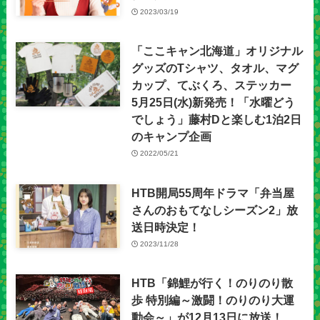
2023/03/19
「ここキャン北海道」オリジナル
グッズのTシャツ、タオル、マグ
カップ、てぶくろ、ステッカー
5月25日(水)新発売！「水曜どう
でしょう」藤村Dと楽しむ1泊2日
のキャンプ企画
2022/05/21
HTB開局55周年ドラマ「弁当屋
さんのおもてなしシーズン2」放
送日時決定！
2023/11/28
HTB「錦鯉が行く！のりのり散
歩 特別編～激闘！のりのり大運
動会～」が12月13日に放送！