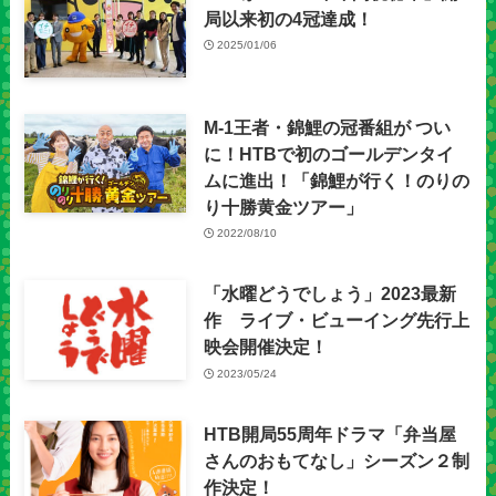
局以来初の4冠達成！
2025/01/06
M-1王者・錦鯉の冠番組が つい
に！HTBで初のゴールデンタイ
ムに進出！「錦鯉が行く！のりの
り十勝黄金ツアー」
2022/08/10
「水曜どうでしょう」2023最新
作 ライブ・ビューイング先行上
映会開催決定！
2023/05/24
HTB開局55周年ドラマ「弁当屋
さんのおもてなし」シーズン２制
作決定！