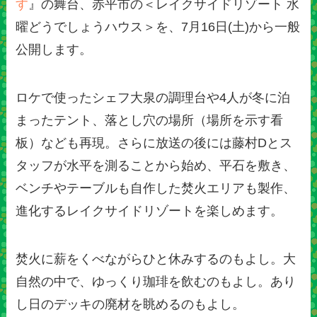
す
』の舞台、赤平市の＜レイクサイドリゾート 水
曜どうでしょうハウス＞を、7月16日(土)から一般
公開します。
ロケで使ったシェフ大泉の調理台や4人が冬に泊
まったテント、落とし穴の場所（場所を示す看
板）なども再現。さらに放送の後には藤村Dとス
タッフが水平を測ることから始め、平石を敷き、
ベンチやテーブルも自作した焚火エリアも製作、
進化するレイクサイドリゾートを楽しめます。
焚火に薪をくべながらひと休みするのもよし。大
自然の中で、ゆっくり珈琲を飲むのもよし。あり
し日のデッキの廃材を眺めるのもよし。