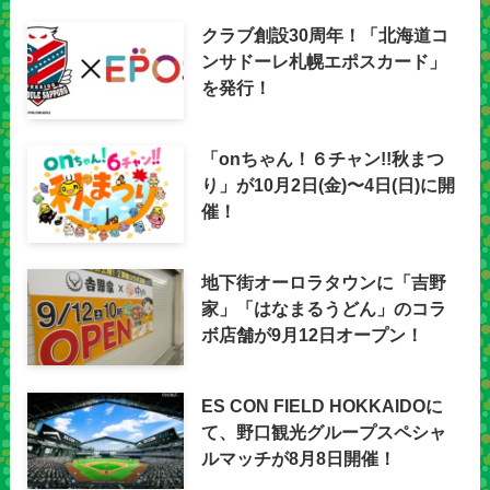
クラブ創設30周年！「北海道コ
ンサドーレ札幌エポスカード」
を発行！
「onちゃん！６チャン!!秋まつ
り」が10月2日(金)〜4日(日)に開
催！
地下街オーロラタウンに「吉野
家」「はなまるうどん」のコラ
ボ店舗が9月12日オープン！
ES CON FIELD HOKKAIDOに
て、野口観光グループスペシャ
ルマッチが8月8日開催！