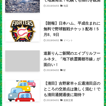
で地震発生！札幌でも揺れを観測
2019/04/03
地震
【朗報】日本ハム、平成生まれに
無料で野球観戦チケット配布！5
月8、9日
2019/04/02
イベント
道新りんご新聞のエイプリルフー
ルネタ、「地下鉄霊園都市線」が
面白い！
2019/04/02
駅
【清田】吉野家羊ヶ丘通清田店の
ところの交差点は激しく混む！で
も清田通開通後に期待？
2019/04/01
道路交通