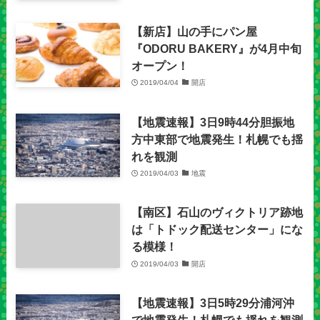
【新店】山の手にパン屋
『ODORU BAKERY』が4月中旬
オープン！
2019/04/04
開店
【地震速報】3日9時44分胆振地
方中東部で地震発生！札幌でも揺
れを観測
2019/04/03
地震
【南区】石山のヴィクトリア跡地
は「トドック配送センター」にな
る模様！
2019/04/03
開店
【地震速報】3日5時29分浦河沖