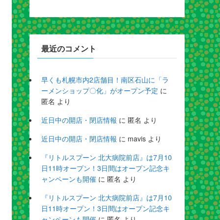
最近のコメント
早くも札幌市内2店舗目！南区石山に「ラ
ーメンショップ〇化」がオープン予定
に
匿名
より
近日中の開店・閉店情報
に
匿名
より
近日中の開店・閉店情報
に
mavis
より
『リトルスプーン 北大病院前店』は7月10
日11時オープン！3日間はオープン記念キ
ャンペーンも開催
に
匿名
より
『リトルスプーン 北大病院前店』は7月10
日11時オープン！3日間はオープン記念キ
ャンペーンも開催
に
匿名
より