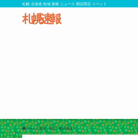
札幌 北海道 地域 速報 ニュース 開店閉店 イベント
ホーム
開店・閉店
新店情報