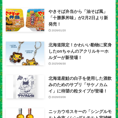
やきそば弁当から「油そば風」
「十勝豚丼味」が2月2日より新
発売！
2026/01/20
北海道限定！かわいい動物に変身
したonちゃんのアクリルキーホ
ルダーが新登場！
2025/06/30
北海道産鮭の白子を使用した酒飲
みのためのサプリ「サケノカム
イ」に待望の粒タイプが登場！
2026/03/06
ニッカウヰスキーの「シングルモ
ルト余市／シングルモルト宮城峡