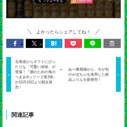
Follow Me
よかったらシェアしてね！
北海道からギフトにぴっ
たりな「可愛い珍味」が
あべ養鶏場から、今が旬
登場！『酒のための海の
のかぼちゃを使用した絶
つまみ®シリーズ第3弾』
品ぷりんを新発売！
が10月10日より順次発
売！
関連記事