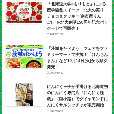
「北海道大学×もりもと」による
産学協働スイーツ「北大の実り
チョコ＆クッキー(余市産りん
ご)」を北大創基150周年記念パッ
ケージで再販売！
2025/01/10
「茨城をたべよう」フェアをファ
ミリーマートで実施！「けんちん
まん」など10月14日(火)から順次
発売！
2025/10/12
にんにく王子が手掛ける北海道初
のにんにく専門店『にんにく種
蔵』（狸小路）でダイヤモンドに
んにくサルシッチャが販売開始！
2022/10/28