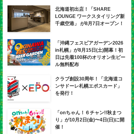
北海道初出店！「SHARE
LOUNGE ワークスタイリング新
千歳空港」 が8月7日オープン！
「沖縄フェスビアガーデン2026
in札幌」が8月15日(土)開幕！初
日は先着100杯のオリオン生ビー
ル無料配布
クラブ創設30周年！「北海道コ
ンサドーレ札幌エポスカード」
を発行！
「onちゃん！６チャン!!秋まつ
り」が10月2日(金)〜4日(日)に開
催！