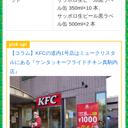
ル缶 350ml×10 本、
サッポロ生ビール黒ラベ
ル缶 500ml×2 本
pick up!
【コラム】KFCの道内1号店はミュークリスタ
ルにある『ケンタッキーフライドチキン真駒内
店』