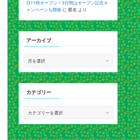
日11時オープン！3日間はオープン記念キ
ャンペーンも開催
に
匿名
より
アーカイブ
ア
ー
カ
イ
ブ
カテゴリー
カ
テ
ゴ
リ
ー