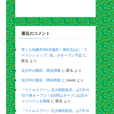
最近のコメント
早くも札幌市内2店舗目！南区石山に「ラ
ーメンショップ〇化」がオープン予定
に
匿名
より
近日中の開店・閉店情報
に
匿名
より
近日中の開店・閉店情報
に
mavis
より
『リトルスプーン 北大病院前店』は7月10
日11時オープン！3日間はオープン記念キ
ャンペーンも開催
に
匿名
より
『リトルスプーン 北大病院前店』は7月10