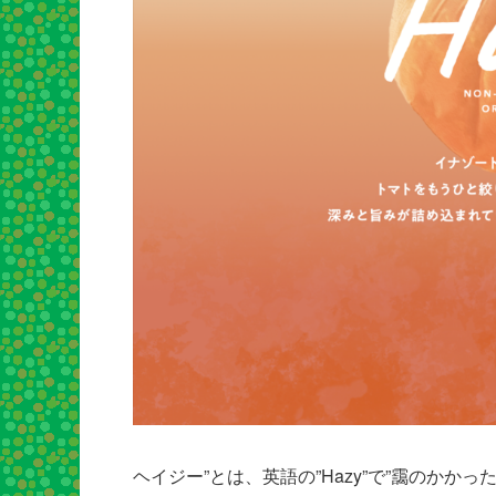
ヘイジー”とは、英語の”Hazy”で”靄のかか