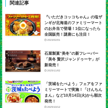
関連記事
『いただきコッコちゃん』の塩ザ
ンギが北海道のファミリーマート
のお弁当で登場！1位になったら
全国販売！謎唐にも注目！
2023/02/01
石屋製菓“美冬”の新フレーバー
「美冬 贅沢ジャンドゥーヤ」が
新発売！
2025/11/02
「茨城をたべよう」フェアをファ
ミリーマートで実施！「けんちん
まん」など10月14日(火)から順次
発売！
2025/10/12