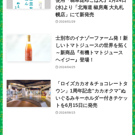
(水)より「北海道 椒房庵 大丸札
幌店」にて新発売
2024/01/29
士別市のイナゾーファーム発！新
しいトマトジュースの世界を拓く
～新商品『有機トマトジュース
ヘイジー』登場！
2024/04/25
「ロイズカカオ＆チョコレートタ
ウン」1周年記念“カカオクマ”ぬ
いぐるみキーホルダー付きチケッ
トを6月15日に発売
2024/06/15