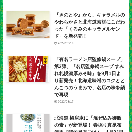
『きのとや』から、キャラメルの
やわらかさと北海道素材にこだわ
った「くるみのキャラメルサン
ド」を新発売！
2024/05/14
「有名ラーメン店監修鍋スープ」
第3弾、『名店監修鍋スープ すみ
れ札幌濃厚みそ味』を9月1日よ
り新発売！北海道味噌のコクとと
んこつのうまみで、名店の味を鍋
で再現
2022/08/17
北海道 椒房庵に「混ぜ込み御飯
の素」が新登場！ 春採り真昆布
使用『翡翠昆布ごはん』1月24日