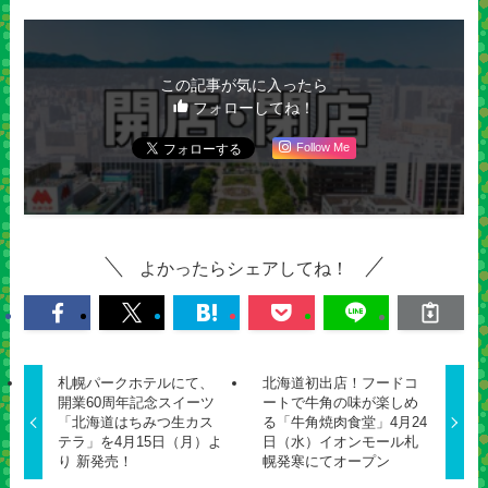
この記事が気に入ったら
フォローしてね！
Follow Me
よかったらシェアしてね！
札幌パークホテルにて、
北海道初出店！フードコ
開業60周年記念スイーツ
ートで牛角の味が楽しめ
「北海道はちみつ生カス
る「牛角焼肉食堂」4月24
テラ」を4月15日（月）よ
日（水）イオンモール札
り 新発売！
幌発寒にてオープン