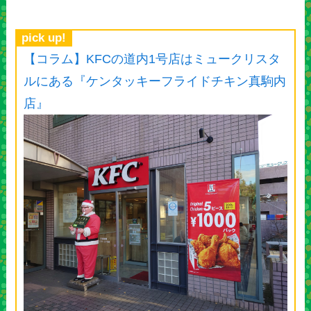
pick up!
【コラム】KFCの道内1号店はミュークリスタ
ルにある『ケンタッキーフライドチキン真駒内
店』