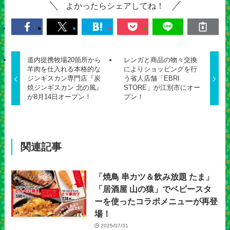
よかったらシェアしてね！
道内提携牧場20箇所から
レンガと商品の物々交換
羊肉を仕入れる本格的な
によりショッピングを行
ジンギスカン専門店『炭
う省人店舗「EBRI
焼ジンギスカン 北の風』
STORE」が江別市にオー
が8月14日オープン！
プン！
関連記事
「焼鳥 串カツ＆飲み放題 たま」
「居酒屋 山の猿」でベビースタ
ーを使ったコラボメニューが再登
場！
2025/07/31