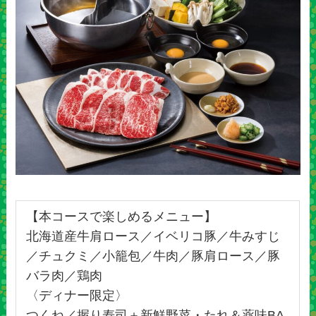
【本コースで楽しめるメニュー】
北海道産牛肩ロース／イベリコ豚／牛みすじ
／チュクミ／小籠包／牛肉／豚肩ロース／豚
バラ肉／鶏肉
〈ディナー限定〉
つくね／握り寿司＋新鮮野菜・たれ＆薬味BA