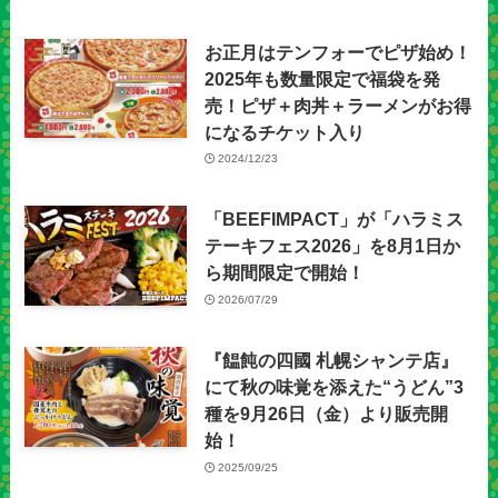
お正月はテンフォーでピザ始め！
2025年も数量限定で福袋を発
売！ピザ＋肉丼＋ラーメンがお得
になるチケット入り
2024/12/23
「BEEFIMPACT」が「ハラミス
テーキフェス2026」を8月1日か
ら期間限定で開始！
2026/07/29
『饂飩の四國 札幌シャンテ店』
にて秋の味覚を添えた“うどん”3
種を9月26日（金）より販売開
始！
2025/09/25