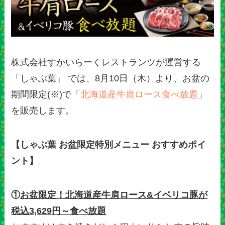
株式会社すかいらーくレストランツが運営する
「しゃぶ葉」 では、8月10日（木）より、お盆の
期間限定(※)で「
北海道産牛肩ロース食べ放題
」
を販売します。
【しゃぶ葉 お盆限定特別メニュー おすすめポイ
ント】
①
お盆限定！北海道産牛肩ロース&イベリコ豚が
税込3,629円～食べ放題