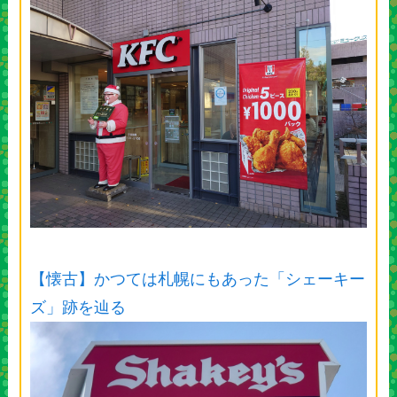
【懐古】かつては札幌にもあった「シェーキー
ズ」跡を辿る