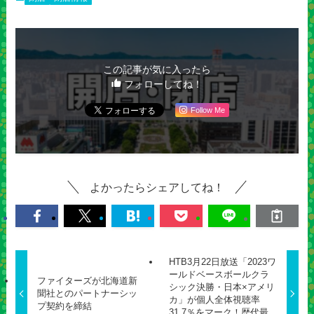
この記事が気に入ったら
フォローしてね！
Follow Me
よかったらシェアしてね！
HTB3月22日放送「2023ワ
ールドベースボールクラ
ファイターズが北海道新
シック決勝・日本×アメリ
聞社とのパートナーシッ
カ」が個人全体視聴率
プ契約を締結
31.7％をマーク！歴代最