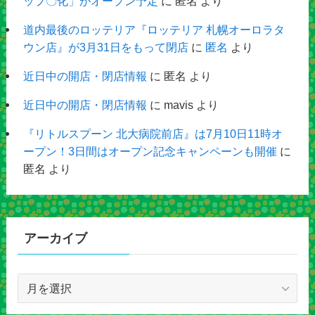
ップ〇化」がオープン予定
に
匿名
より
道内最後のロッテリア『ロッテリア 札幌オーロラタ
ウン店』が3月31日をもって閉店
に
匿名
より
近日中の開店・閉店情報
に
匿名
より
近日中の開店・閉店情報
に
mavis
より
『リトルスプーン 北大病院前店』は7月10日11時オ
ープン！3日間はオープン記念キャンペーンも開催
に
匿名
より
アーカイブ
ア
ー