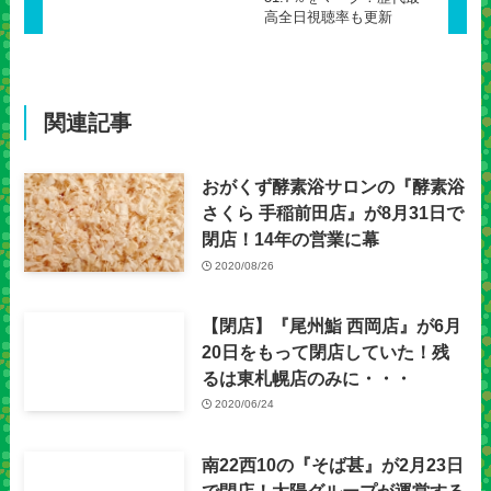
高全日視聴率も更新
関連記事
おがくず酵素浴サロンの『酵素浴
さくら 手稲前田店』が8月31日で
閉店！14年の営業に幕
2020/08/26
【閉店】『尾州鮨 西岡店』が6月
20日をもって閉店していた！残
るは東札幌店のみに・・・
2020/06/24
南22西10の『そば甚』が2月23日
で閉店！太陽グループが運営する