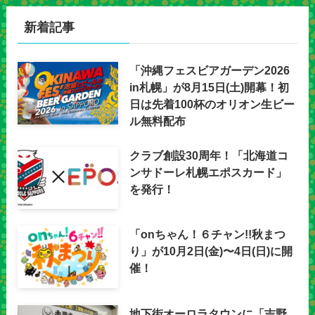
新着記事
「沖縄フェスビアガーデン2026
in札幌」が8月15日(土)開幕！初
日は先着100杯のオリオン生ビー
ル無料配布
クラブ創設30周年！「北海道コ
ンサドーレ札幌エポスカード」
を発行！
「onちゃん！６チャン!!秋まつ
り」が10月2日(金)〜4日(日)に開
催！
地下街オーロラタウンに「吉野