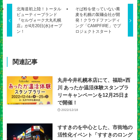
北海道初上陸！トータル
そば粉を使っていない蕎
ビューティーブランド
麦を札幌の製麺会社が開
『セルヴォーク大丸札幌
発！クラウドファンディ
店』が4月20日(水)オープ
ング「CAMPFIRE」でプ
ン！
ロジェクトスタート
関連記事
丸井今井札幌本店にて、福助×西
川 あったか温活体験スタンプラ
リーキャンペーンを12月25日ま
で開催！
2022/12/18
すすきのを中心とした、市街地の
活性化イベント「すすきのロング