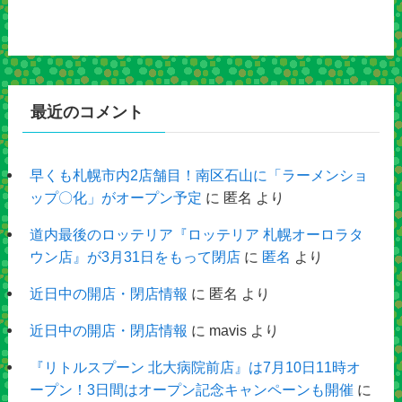
最近のコメント
早くも札幌市内2店舗目！南区石山に「ラーメンショ
ップ〇化」がオープン予定
に
匿名
より
道内最後のロッテリア『ロッテリア 札幌オーロラタ
ウン店』が3月31日をもって閉店
に
匿名
より
近日中の開店・閉店情報
に
匿名
より
近日中の開店・閉店情報
に
mavis
より
『リトルスプーン 北大病院前店』は7月10日11時オ
ープン！3日間はオープン記念キャンペーンも開催
に