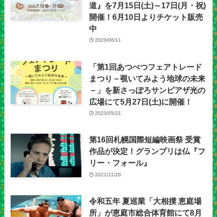
道』を7月15日(土)～17日(月・祝)
開催！6月10日よりチケット販売
中
2023/06/11
「第1回あつべつフェアトレード
まつり－覗いてみよう地球の未来
－」を新さっぽろサンピアザ光の
広場にて5月27日(土)に開催！
2023/05/21
第16回札幌国際短編映画祭 受賞
作品が決定！グランプリは仏『フ
リー・フォール』
2021/11/20
令和五年 夏巡業「大相撲 恵庭場
所」が恵庭市総合体育館にて8月