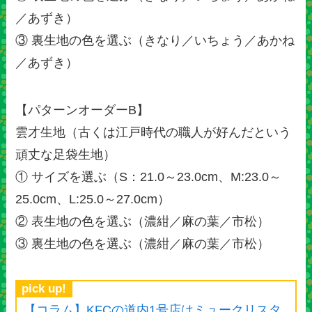
／あずき）
③ 裏生地の色を選ぶ（きなり／いちょう／あかね
／あずき）
【パターンオーダーB】
雲才生地（古くは江戸時代の職人が好んだという
頑丈な足袋生地）
① サイズを選ぶ（S：21.0～23.0cm、M:23.0～
25.0cm、L:25.0～27.0cm）
② 表生地の色を選ぶ（濃紺／麻の葉／市松）
③ 裏生地の色を選ぶ（濃紺／麻の葉／市松）
pick up!
【コラム】KFCの道内1号店はミュークリスタ