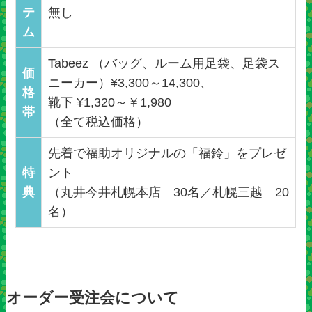
テ
無し
ム
Tabeez （バッグ、ルーム用足袋、足袋ス
価
ニーカー）¥3,300～14,300、
格
靴下 ¥1,320～￥1,980
帯
（全て税込価格）
先着で福助オリジナルの「福鈴」をプレゼ
特
ント
典
（丸井今井札幌本店 30名／札幌三越 20
名）
オーダー受注会について