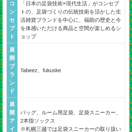
コ
「日本の足袋技術×現代生活」がコンセプ
ン
トの、足袋づくりの伝統技術を活かした生
セ
活雑貨ブランドを中心に、福助の歴史と今
プ
を体感いただける商品と空間が楽しめるシ
ト
ョップ
展
開
ブ
Tabeez、fukuske
ラ
ン
ド
展
開
バッグ、ルーム用足袋、足袋スニーカー、
ア
2本指ソックス
イ
※札幌三越では足袋スニーカーの取り扱い