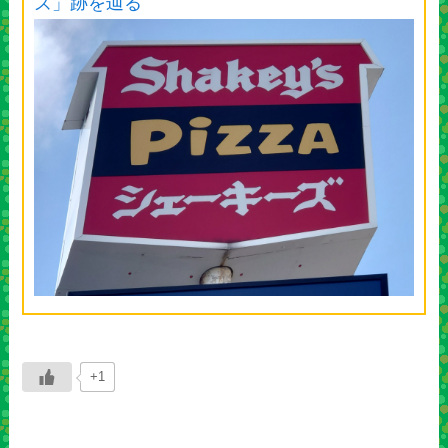
ズ」跡を辿る
+1