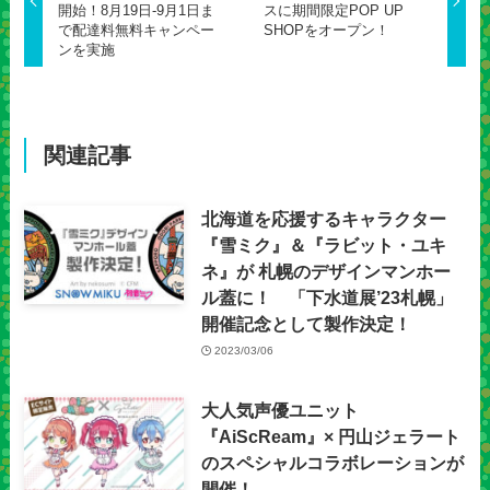
開始！8月19日-9月1日ま
スに期間限定POP UP
で配達料無料キャンペー
SHOPをオープン！
ンを実施
関連記事
北海道を応援するキャラクター
『雪ミク』＆『ラビット・ユキ
ネ』が 札幌のデザインマンホー
ル蓋に！ 「下水道展’23札幌」
開催記念として製作決定！
2023/03/06
大人気声優ユニット
『AiScReam』× 円山ジェラート
のスペシャルコラボレーションが
開催！