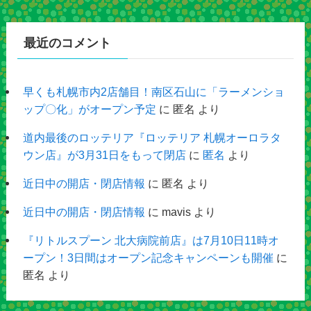
最近のコメント
早くも札幌市内2店舗目！南区石山に「ラーメンショ
ップ〇化」がオープン予定
に
匿名
より
道内最後のロッテリア『ロッテリア 札幌オーロラタ
ウン店』が3月31日をもって閉店
に
匿名
より
近日中の開店・閉店情報
に
匿名
より
近日中の開店・閉店情報
に
mavis
より
『リトルスプーン 北大病院前店』は7月10日11時オ
ープン！3日間はオープン記念キャンペーンも開催
に
匿名
より