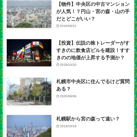
【物件】中央区の中古マンション
が人気！？円山・宮の森・山の手
だとどこがいい？
2018/09/21
【投資】伝説の株トレーダーがす
すきのに飲食店ビルを建設！すす
きのの地価が上昇する予測か？
2018/10/20
札幌市中央区に住んでるけど質問
ある？
2020/09/09
札幌駅から宮の森って遠い？
2019/10/19