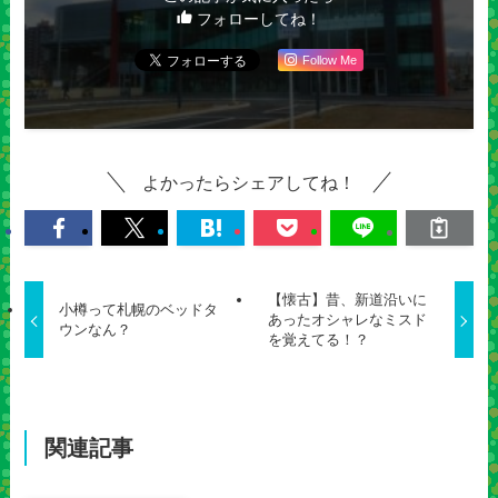
フォローしてね！
Follow Me
よかったらシェアしてね！
【懐古】昔、新道沿いに
小樽って札幌のベッドタ
あったオシャレなミスド
ウンなん？
を覚えてる！？
関連記事