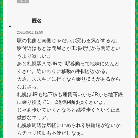
返信
匿名
2020/05/12 12:50
駅の北側と南側じゃだいぶ変わる気がするね。
駅付近はもとは問屋とか工場街だから閑静とい
うより寂しいよ。
あと札幌駅までJRで1駅移動って地味にめんど
くさい。近いわりに移動の手間がかかる。
大通、ススキノに行くなら乗り換えがあるから
なおさら。
札幌はJRも地下鉄も運賃高いからJRから地下鉄
に乗り換えて1、２駅移動は損くさいよ。
じゃあ歩いていくとなると結構歩くという正直
微妙なエリア。
札幌駅周辺は気軽に止められる駐輪場がないか
らチャリ移動も不便だしなぁ。