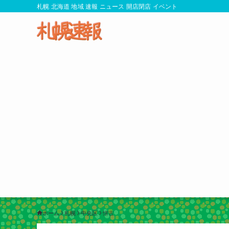
札幌 北海道 地域 速報 ニュース 開店閉店 イベント
ホーム
札幌
中央区
懐古