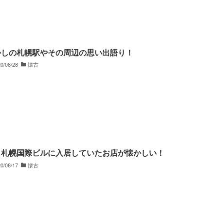
かしの札幌駅やその周辺の思い出語り！
0/08/28
懐古
、札幌国際ビルに入居していたお店が懐かしい！
0/08/17
懐古