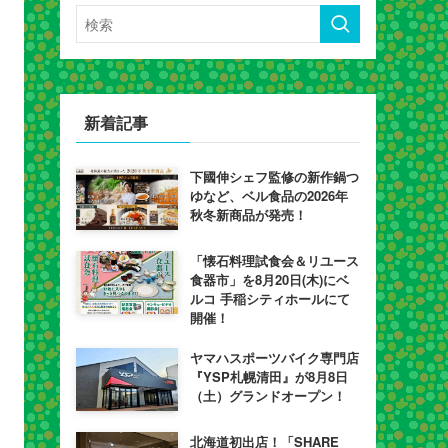
新着記事
下國伸シェフ監修の新作鍋つ
ゆなど、ベル食品の2026年
秋冬新商品が発売！
「懐石料理試食会＆リユース
食器市」を8月20日(木)にベ
ルコ 手稲シティホールにて
開催！
ヤマハスポーツバイク専門店
『YSP札幌清田』が8月8日
（土）グランドオープン！
北海道初出店！「SHARE