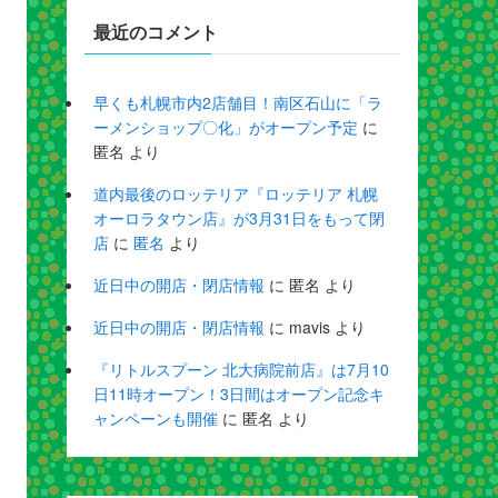
最近のコメント
早くも札幌市内2店舗目！南区石山に「ラ
ーメンショップ〇化」がオープン予定
に
匿名
より
道内最後のロッテリア『ロッテリア 札幌
オーロラタウン店』が3月31日をもって閉
店
に
匿名
より
近日中の開店・閉店情報
に
匿名
より
近日中の開店・閉店情報
に
mavis
より
『リトルスプーン 北大病院前店』は7月10
日11時オープン！3日間はオープン記念キ
ャンペーンも開催
に
匿名
より