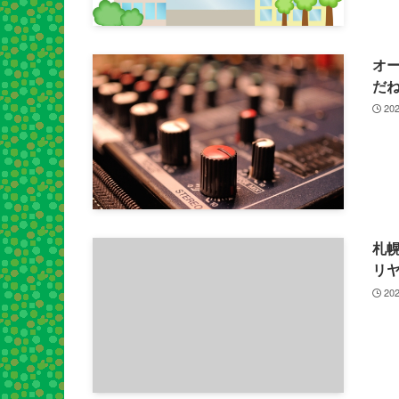
オ
だ
202
札
リ
202