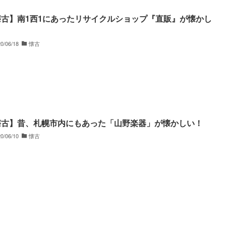
懐古】南1西1にあったリサイクルショップ『直販』が懐かし
！
0/06/18
懐古
懐古】昔、札幌市内にもあった「山野楽器」が懐かしい！
0/06/10
懐古