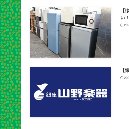
【
い
202
【
202