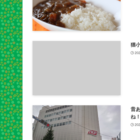
狸
202
昔
ね
202