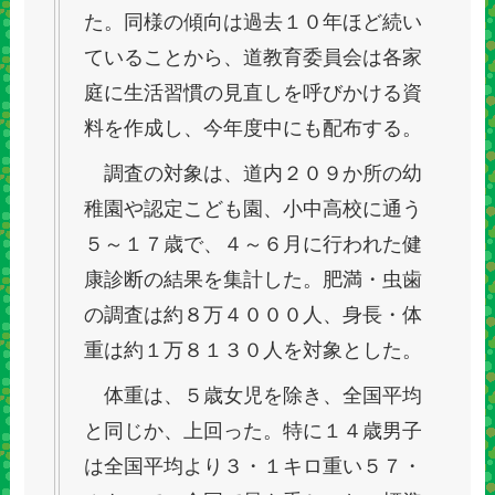
た。同様の傾向は過去１０年ほど続い
ていることから、道教育委員会は各家
庭に生活習慣の見直しを呼びかける資
料を作成し、今年度中にも配布する。
調査の対象は、道内２０９か所の幼
稚園や認定こども園、小中高校に通う
５～１７歳で、４～６月に行われた健
康診断の結果を集計した。肥満・虫歯
の調査は約８万４０００人、身長・体
重は約１万８１３０人を対象とした。
体重は、５歳女児を除き、全国平均
と同じか、上回った。特に１４歳男子
は全国平均より３・１キロ重い５７・