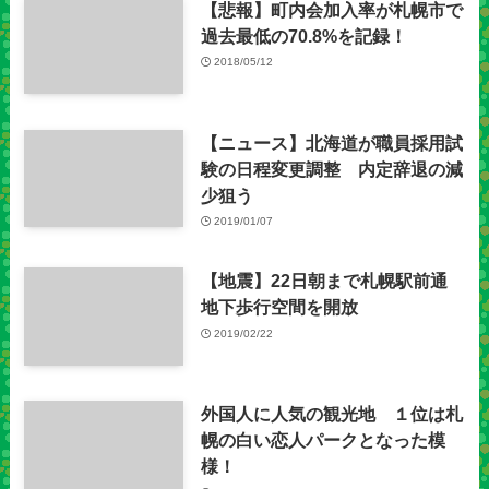
【悲報】町内会加入率が札幌市で
過去最低の70.8%を記録！
2018/05/12
【ニュース】北海道が職員採用試
験の日程変更調整 内定辞退の減
少狙う
2019/01/07
【地震】22日朝まで札幌駅前通
地下歩行空間を開放
2019/02/22
外国人に人気の観光地 １位は札
幌の白い恋人パークとなった模
様！