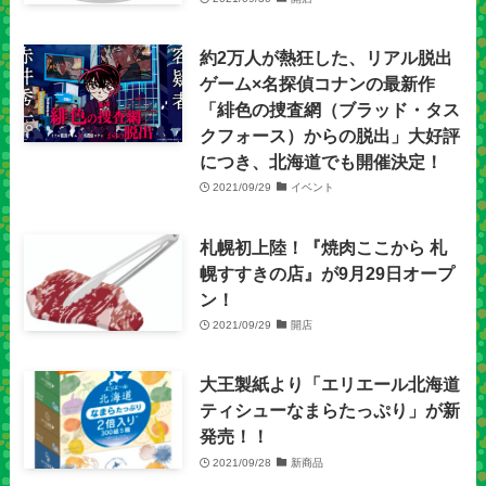
約2万人が熱狂した、リアル脱出
ゲーム×名探偵コナンの最新作
「緋色の捜査網（ブラッド・タス
クフォース）からの脱出」大好評
につき、北海道でも開催決定！
2021/09/29
イベント
札幌初上陸！『焼肉ここから 札
幌すすきの店』が9月29日オープ
ン！
2021/09/29
開店
大王製紙より「エリエール北海道
ティシューなまらたっぷり」が新
発売！！
2021/09/28
新商品