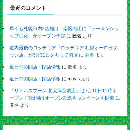
最近のコメント
早くも札幌市内2店舗目！南区石山に「ラーメンショ
ップ〇化」がオープン予定
に
匿名
より
道内最後のロッテリア『ロッテリア 札幌オーロラタ
ウン店』が3月31日をもって閉店
に
匿名
より
近日中の開店・閉店情報
に
匿名
より
近日中の開店・閉店情報
に
mavis
より
『リトルスプーン 北大病院前店』は7月10日11時オ
ープン！3日間はオープン記念キャンペーンも開催
に
匿名
より