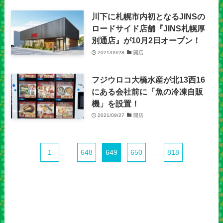
川下に札幌市内初となるJINSの
ロードサイド店舗『JINS札幌厚
別通店』が10月2日オープン！
2021/09/28
開店
フジウロコ大橋水産が北13西16
にある会社前に「魚の冷凍自販
機」を設置！
2021/09/27
開店
1
...
648
649
650
...
818