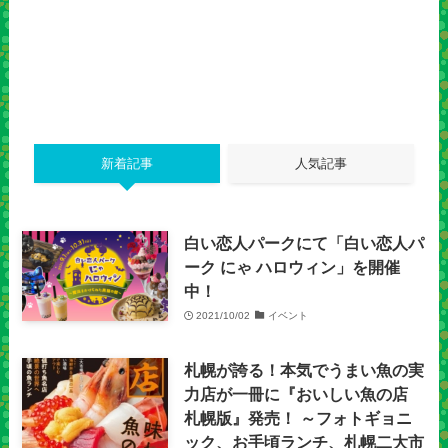
新着記事
人気記事
白い恋人パークにて「白い恋人パ
ーク にゃ ハロウィン」を開催
中！
2021/10/02
イベント
札幌が誇る！本気でうまい魚の実
力店が一冊に『おいしい魚の店
札幌版』発売！ ～フォトギョニ
ック、お手頃ランチ、札幌二大市