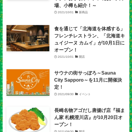
場、小樽も紹介！～
2021/10/01
新商品
食を通じて「北海道を体感する」
フレンチレストラン、「北海道キ
ュイジーヌ カムイ」が10月1日に
オープン！
2021/10/01
開店
サウナの街サっぽろ～Sauna
City Sapporo～を11月に開催決
定！
2021/09/30
イベント
長崎名物アゴだし唐揚げ店『福ま
ん家 札幌澄川店』が10月20日オ
ープン！
2021/09/30
開店