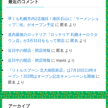
最近のコメント
早くも札幌市内2店舗目！南区石山に「ラーメンショ
ップ〇化」がオープン予定
に
匿名
より
道内最後のロッテリア『ロッテリア 札幌オーロラタ
ウン店』が3月31日をもって閉店
に
匿名
より
近日中の開店・閉店情報
に
匿名
より
近日中の開店・閉店情報
に
mavis
より
『リトルスプーン 北大病院前店』は7月10日11時オ
ープン！3日間はオープン記念キャンペーンも開催
に
匿名
より
アーカイブ