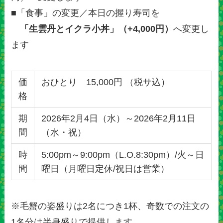
■「食事」の変更／本日の握り寿司を
「生雲丹とイクラ小丼」（+4,000円）
へ変更し
ます
価
おひとり 15,000円 （税サ込）
格
期
2026年2月4日（水）～2026年2月11日
間
（水・祝）
時
5:00pm～9:00pm（L.O.8:30pm）​​/火～日
間
曜日（月曜日定休/祝日は営業）
※毛蟹の姿盛りは2名につき1杯、奇数での注文の
1名分は半身盛りで提供します