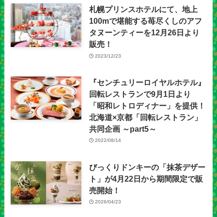
札幌プリンスホテルにて、地上
100mで堪能する苺尽くしのアフ
タヌーンティーを12月26日より
販売！
2023/12/23
『センチュリーロイヤルホテル』
回転レストランで9月1日より
「昭和レトロディナー」を提供！
北海道×京都「回転レストラン」
共同企画 ～part5～
2022/08/14
びっくりドンキーの「抹茶デザー
ト」が4月22日から期間限定で販
売開始！
2026/04/23