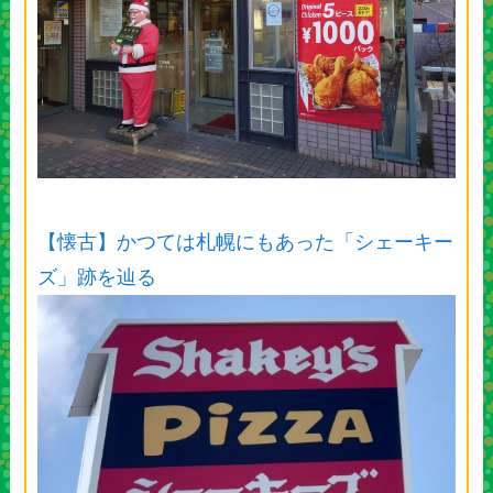
【懐古】かつては札幌にもあった「シェーキー
ズ」跡を辿る