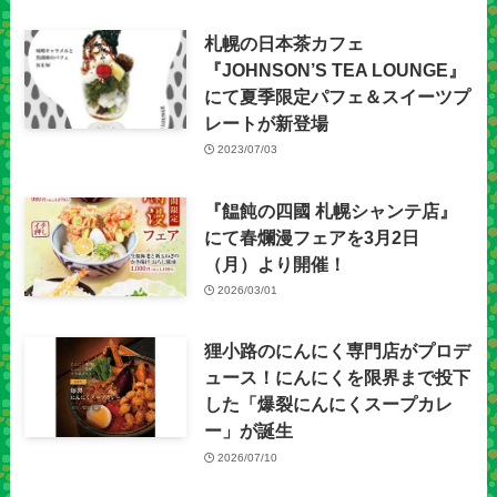
札幌の日本茶カフェ
『JOHNSON’S TEA LOUNGE』
にて夏季限定パフェ＆スイーツプ
レートが新登場
2023/07/03
『饂飩の四國 札幌シャンテ店』
にて春爛漫フェアを3月2日
（月）より開催！
2026/03/01
狸小路のにんにく専門店がプロデ
ュース！にんにくを限界まで投下
した「爆裂にんにくスープカレ
ー」が誕生
2026/07/10