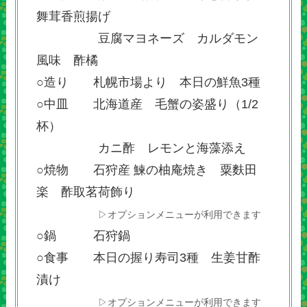
舞茸香煎揚げ
豆腐マヨネーズ カルダモン
風味 酢橘
○造り 札幌市場より 本日の鮮魚3種
○中皿 北海道産 毛蟹の姿盛り（1/2
杯）
カニ酢 レモンと海藻添え
○焼物 石狩産 鰊の柚庵焼き 粟麩田
楽 酢取茗荷飾り
▷オプションメニューが利用できます
○鍋 石狩鍋
○食事 本日の握り寿司3種 生姜甘酢
漬け
▷オプションメニューが利用できます