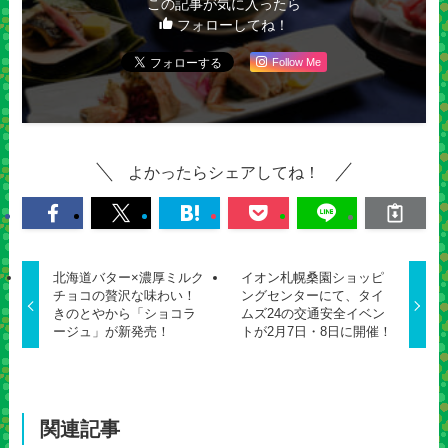
この記事が気に入ったら
フォローしてね！
Follow Me
よかったらシェアしてね！
北海道バター×濃厚ミルク
イオン札幌桑園ショッピ
チョコの贅沢な味わい！
ングセンターにて、タイ
きのとやから「ショコラ
ムズ24の交通安全イベン
ージュ」が新発売！
トが2月7日・8日に開催！
関連記事