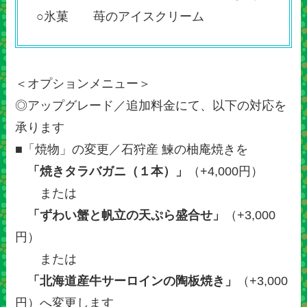
○氷菓 苺のアイスクリーム
＜オプションメニュー＞
◎アップグレード／追加料金にて、以下の対応を
承ります
■「焼物」の変更／石狩産 鰊の柚庵焼きを
「焼きタラバガニ（１本）」
（+4,000円）
または
「ずわい蟹と帆立の天ぷら盛合せ」
（+3,000
円）
または
「北海道産牛サーロインの陶板焼き」
（+3,000
円）へ変更します