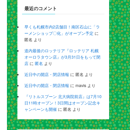
最近のコメント
早くも札幌市内2店舗目！南区石山に「ラ
ーメンショップ〇化」がオープン予定
に
匿名
より
道内最後のロッテリア『ロッテリア 札幌
オーロラタウン店』が3月31日をもって閉
店
に
匿名
より
近日中の開店・閉店情報
に
匿名
より
近日中の開店・閉店情報
に
mavis
より
『リトルスプーン 北大病院前店』は7月10
日11時オープン！3日間はオープン記念キ
ャンペーンも開催
に
匿名
より