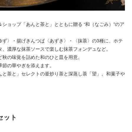
ショップ「あんと茶と」とともに贈る “和（なごみ）”のア
ゆず〉・揚げきんつば〈あずき〉・〈抹茶〉の3種に、ホテ
タ、濃厚な抹茶ソースで楽しむ抹茶フォンデュなど。
ど秋の味覚を詰めた和のひと皿を用意。
季節の華やぎを添えます。
んと茶と」セレクトの釜炒り茶と深蒸し茶「望」。和菓子や
セット