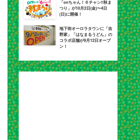
「onちゃん！６チャン!!秋ま
つり」が10月2日(金)〜4日
(日)に開催！
地下街オーロラタウンに「吉
野家」「はなまるうどん」の
コラボ店舗が9月12日オープ
ン！