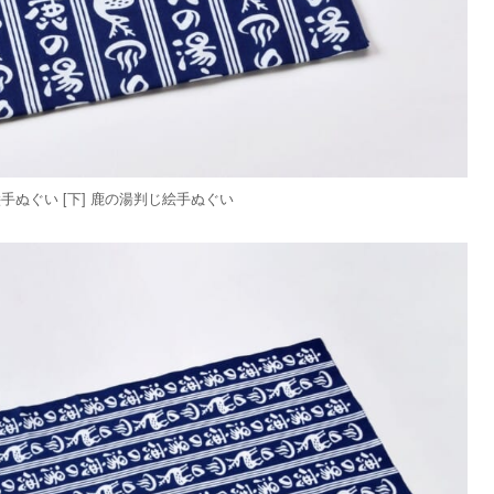
絵手ぬぐい [下] 鹿の湯判じ絵手ぬぐい