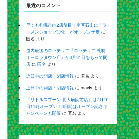
最近のコメント
早くも札幌市内2店舗目！南区石山に「ラ
ーメンショップ〇化」がオープン予定
に
匿名
より
道内最後のロッテリア『ロッテリア 札幌
オーロラタウン店』が3月31日をもって閉
店
に
匿名
より
近日中の開店・閉店情報
に
匿名
より
近日中の開店・閉店情報
に
mavis
より
『リトルスプーン 北大病院前店』は7月10
日11時オープン！3日間はオープン記念キ
ャンペーンも開催
に
匿名
より