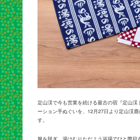
定山渓で今も営業を続ける最古の宿『定山渓
ーション手ぬぐいを、12月27日より定山渓
す。
服を脱ぎ、湯けむりただよう浴場でひと際目