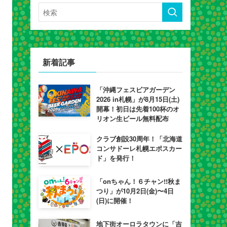
新着記事
「沖縄フェスビアガーデン
2026 in札幌」が8月15日(土)
開幕！初日は先着100杯のオ
リオン生ビール無料配布
クラブ創設30周年！「北海道
コンサドーレ札幌エポスカー
ド」を発行！
「onちゃん！６チャン!!秋ま
つり」が10月2日(金)〜4日
(日)に開催！
地下街オーロラタウンに「吉