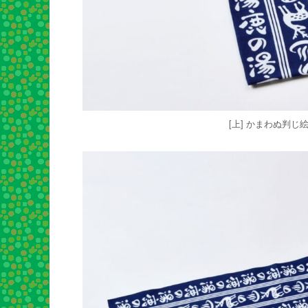
[上] かまわぬ判じ