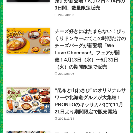
身』が新登場！8月12日～14日の
3日間、数量限定販売
2023/08/06
チーズ好きにはたまらない！びっ
くりドンキーにてこの時期だけの
チーズバーグが新登場「We
Love Cheeeese!」フェアが開
催！4月13⽇（⽔）〜5⽉31⽇
（⽕）の期間限定で販売
2022/04/06
“昆布と山わさび”のオリジナルサ
ワーや北海道グルメが大集結！
PRONTOのキッサカバにて11月
21日より期間限定で販売開始
2023/11/14