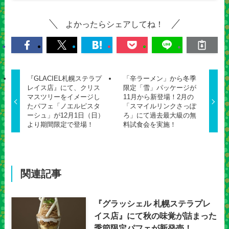
よかったらシェアしてね！
『GLACIEL札幌ステラプ
「辛ラーメン」から冬季
レイス店』にて、クリス
限定「雪」パッケージが
マスツリーをイメージし
11月から新登場！2月の
たパフェ「ノエルピスタ
「スマイルリンクさっぽ
ーシュ」が12月1日（日）
ろ」にて過去最大級の無
より期間限定で登場！
料試食会を実施！
関連記事
『グラッシェル 札幌ステラプレ
イス店』にて秋の味覚が詰まった
季節限定パフェが新発売！