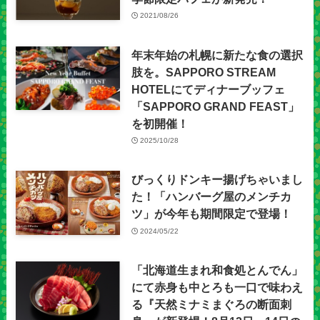
2021/08/26
年末年始の札幌に新たな食の選択
肢を。SAPPORO STREAM
HOTELにてディナーブッフェ
「SAPPORO GRAND FEAST」
を初開催！
2025/10/28
びっくりドンキー揚げちゃいまし
た！「ハンバーグ屋のメンチカ
ツ」が今年も期間限定で登場！
2024/05/22
「北海道生まれ和食処とんでん」
にて赤身も中とろも一口で味わえ
る『天然ミナミまぐろの断面刺