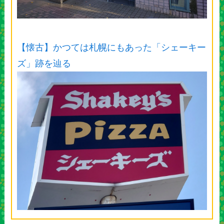
【懐古】かつては札幌にもあった「シェーキー
ズ」跡を辿る