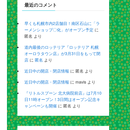
最近のコメント
早くも札幌市内2店舗目！南区石山に「ラ
ーメンショップ〇化」がオープン予定
に
匿名
より
道内最後のロッテリア『ロッテリア 札幌
オーロラタウン店』が3月31日をもって閉
店
に
匿名
より
近日中の開店・閉店情報
に
匿名
より
近日中の開店・閉店情報
に
mavis
より
『リトルスプーン 北大病院前店』は7月10
日11時オープン！3日間はオープン記念キ
ャンペーンも開催
に
匿名
より