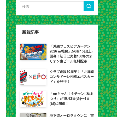
新着記事
「沖縄フェスビアガーデン
2026 in札幌」が8月15日(土)
開幕！初日は先着100杯のオ
リオン生ビール無料配布
クラブ創設30周年！「北海道
コンサドーレ札幌エポスカー
ド」を発行！
「onちゃん！６チャン!!秋ま
つり」が10月2日(金)〜4日
(日)に開催！
地下街オーロラタウンに「吉