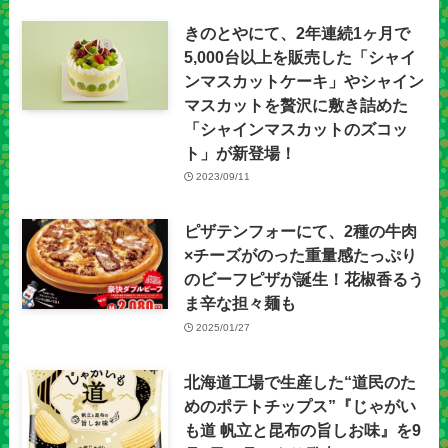
きのとやにて、2年連続1ヶ月で
5,000台以上を販売した「シャイ
ンマスカットケーキ」やシャイン
マスカットを贅沢に敷き詰めた
「シャインマスカットのズコッ
ト」が新登場！
2023/09/11
ピザテンフォーにて、2種の牛肉
×チーズがのった重量感たっぷり
のビーフピザが誕生！花椒香るう
ま辛な担々麺も
2025/01/27
北海道工場で生産した“道民のた
めのポテトチップス”『じゃがい
も道 帆立と昆布の旨しお味』を9