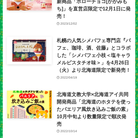
新商品「ホローチョコ[かがみも
ち]」を直営店限定で12月1日に発
売！
2023/12/02
札幌の人気シメパフェ専門店『パ
フェ、珈琲、酒、佐藤』とコラボ
した「シメパフェ小枝＜塩キャラ
メルピスタチオ味＞」を4月26日
（火）より北海道限定で新発売！
2022/04/19
北海道文教大学×北海道アイ共同
開発商品「北海道のホタテを使っ
たパエリア風炊き込みご飯の素」
10月中旬より数量限定で順次発
売
2022/10/14