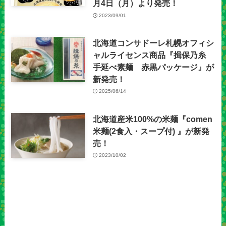
月4日（月）より発売！
2023/09/01
北海道コンサドーレ札幌オフィシ
ャルライセンス商品『揖保乃糸
手延べ素麺 赤黒パッケージ』が
新発売！
2025/06/14
北海道産米100%の米麺『comen
米麺(2食入・スープ付) 』が新発
売！
2023/10/02