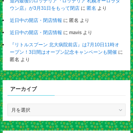
道内最後のロッテリア『ロッテリア 札幌オーロラタ
ウン店』が3月31日をもって閉店
に
匿名
より
近日中の開店・閉店情報
に
匿名
より
近日中の開店・閉店情報
に
mavis
より
『リトルスプーン 北大病院前店』は7月10日11時オ
ープン！3日間はオープン記念キャンペーンも開催
に
匿名
より
アーカイブ
ア
ー
カ
イ