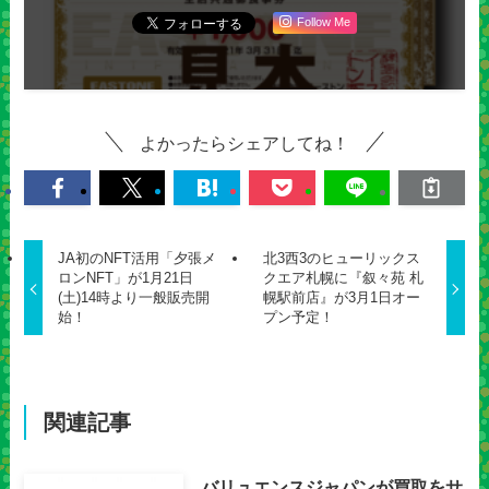
Follow Me
よかったらシェアしてね！
JA初のNFT活用「夕張メ
北3西3のヒューリックス
ロンNFT」が1月21日
クエア札幌に『叙々苑 札
(土)14時より一般販売開
幌駅前店』が3月1日オー
始！
プン予定！
関連記事
バリュエンスジャパンが買取をサ