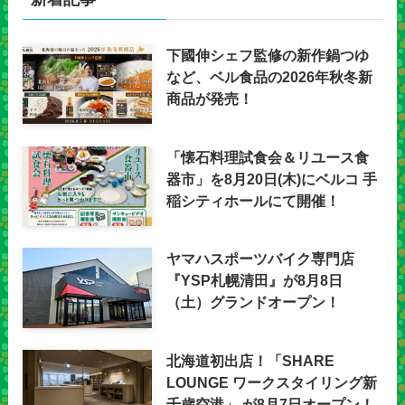
下國伸シェフ監修の新作鍋つゆ
など、ベル食品の2026年秋冬新
商品が発売！
「懐石料理試食会＆リユース食
器市」を8月20日(木)にベルコ 手
稲シティホールにて開催！
ヤマハスポーツバイク専門店
『YSP札幌清田』が8月8日
（土）グランドオープン！
北海道初出店！「SHARE
LOUNGE ワークスタイリング新
千歳空港」 が8月7日オープン！