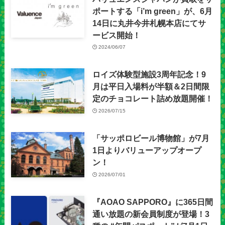
ポートする「i’m green」が、6月
14日に丸井今井札幌本店にてサ
ービス開始！
2024/06/07
ロイズ体験型施設3周年記念！9
月は平日入場料が半額＆2日間限
定のチョコレート詰め放題開催！
2026/07/15
「サッポロビール博物館」が7月
1日よりバリューアップオープ
ン！
2026/07/01
『AOAO SAPPORO』に365日間
通い放題の新会員制度が登場！3