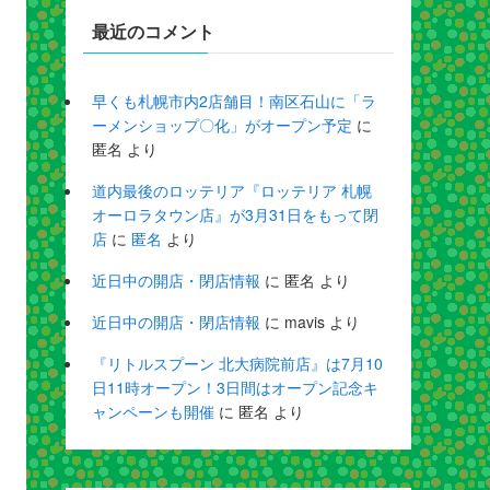
最近のコメント
早くも札幌市内2店舗目！南区石山に「ラ
ーメンショップ〇化」がオープン予定
に
匿名
より
道内最後のロッテリア『ロッテリア 札幌
オーロラタウン店』が3月31日をもって閉
店
に
匿名
より
近日中の開店・閉店情報
に
匿名
より
近日中の開店・閉店情報
に
mavis
より
『リトルスプーン 北大病院前店』は7月10
日11時オープン！3日間はオープン記念キ
ャンペーンも開催
に
匿名
より