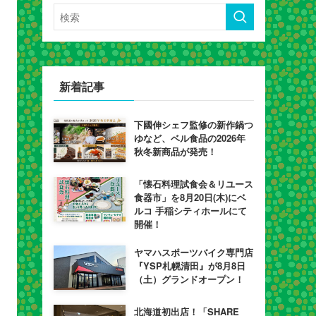
新着記事
下國伸シェフ監修の新作鍋つ
ゆなど、ベル食品の2026年
秋冬新商品が発売！
「懐石料理試食会＆リユース
食器市」を8月20日(木)にベ
ルコ 手稲シティホールにて
開催！
ヤマハスポーツバイク専門店
『YSP札幌清田』が8月8日
（土）グランドオープン！
北海道初出店！「SHARE