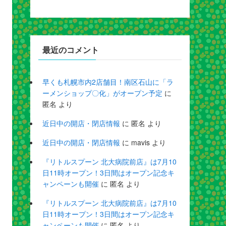
最近のコメント
早くも札幌市内2店舗目！南区石山に「ラ
ーメンショップ〇化」がオープン予定
に
匿名
より
近日中の開店・閉店情報
に
匿名
より
近日中の開店・閉店情報
に
mavis
より
『リトルスプーン 北大病院前店』は7月10
日11時オープン！3日間はオープン記念キ
ャンペーンも開催
に
匿名
より
『リトルスプーン 北大病院前店』は7月10
日11時オープン！3日間はオープン記念キ
ャンペーンも開催
に
匿名
より