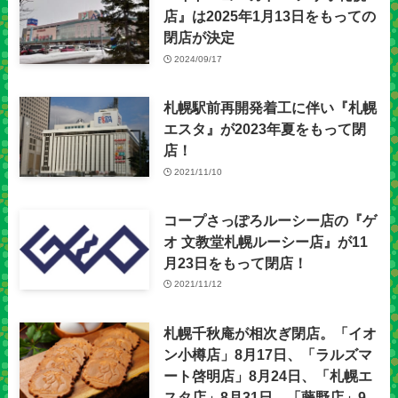
店』は2025年1月13日をもっての
閉店が決定
2024/09/17
札幌駅前再開発着工に伴い『札幌
エスタ』が2023年夏をもって閉
店！
2021/11/10
コープさっぽろルーシー店の『ゲ
オ 文教堂札幌ルーシー店』が11
月23日をもって閉店！
2021/11/12
札幌千秋庵が相次ぎ閉店。「イオ
ン小樽店」8月17日、「ラルズマ
ート啓明店」8月24日、「札幌エ
スタ店」8月31日、「藤野店」9