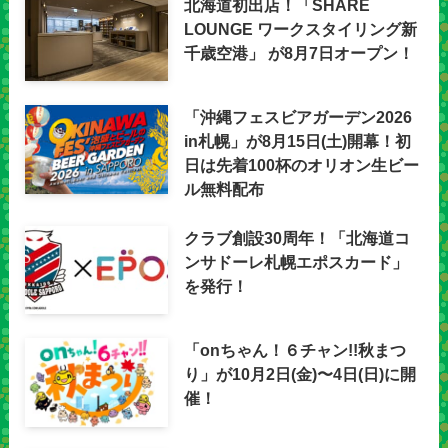
北海道初出店！「SHARE
LOUNGE ワークスタイリング新
千歳空港」 が8月7日オープン！
「沖縄フェスビアガーデン2026
in札幌」が8月15日(土)開幕！初
日は先着100杯のオリオン生ビー
ル無料配布
クラブ創設30周年！「北海道コ
ンサドーレ札幌エポスカード」
を発行！
「onちゃん！６チャン!!秋まつ
り」が10月2日(金)〜4日(日)に開
催！