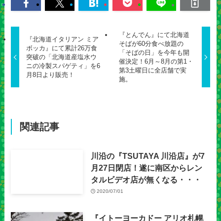
『とんでん』にて北海道
『北海道イタリアン ミア
そばが60分食べ放題の
ボッカ』にて累計26万食
「そばの日」を今年も開
突破の「北海道産塩水ウ
催決定！6月～8月の第1・
ニの冷製スパゲティ」を6
第3土曜日に全店舗で実
月8日より販売！
施。
関連記事
川沿の『TSUTAYA 川沿店』が7
月27日閉店！遂に南区からレン
タルビデオ店が無くなる・・・
2020/07/01
『イトーヨーカドー アリオ札幌