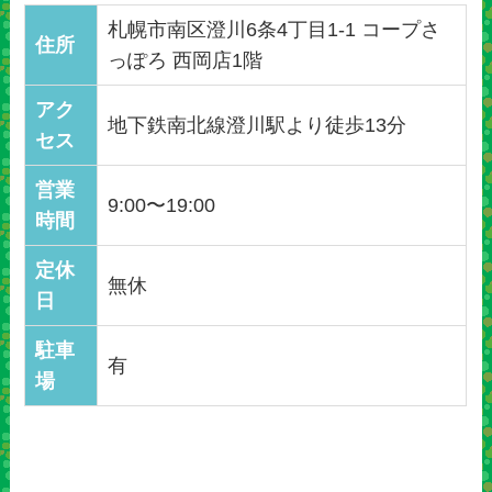
札幌市南区澄川6条4丁目1-1 コープさ
住所
っぽろ 西岡店1階
アク
地下鉄南北線澄川駅より徒歩13分
セス
営業
9:00〜19:00
時間
定休
無休
日
駐車
有
場