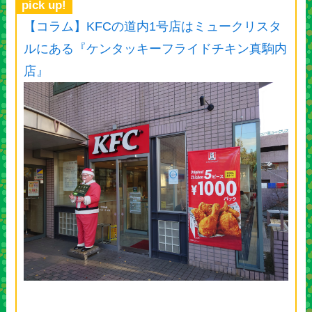
pick up!
【コラム】KFCの道内1号店はミュークリスタ
ルにある『ケンタッキーフライドチキン真駒内
店』