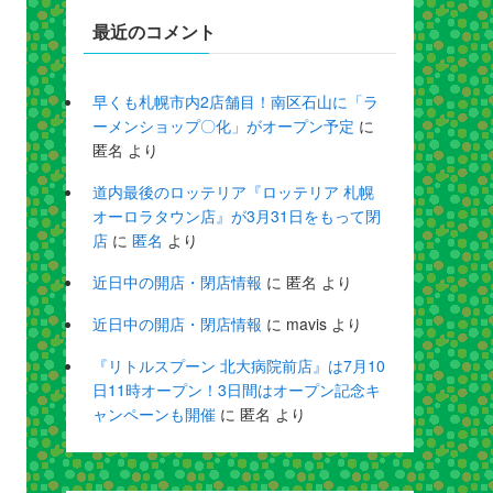
最近のコメント
早くも札幌市内2店舗目！南区石山に「ラ
ーメンショップ〇化」がオープン予定
に
匿名
より
道内最後のロッテリア『ロッテリア 札幌
オーロラタウン店』が3月31日をもって閉
店
に
匿名
より
近日中の開店・閉店情報
に
匿名
より
近日中の開店・閉店情報
に
mavis
より
『リトルスプーン 北大病院前店』は7月10
日11時オープン！3日間はオープン記念キ
ャンペーンも開催
に
匿名
より