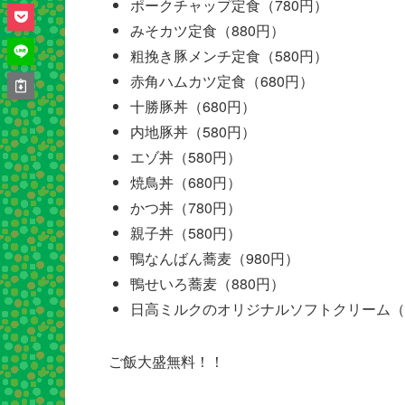
ポークチャップ定食（780円）
みそカツ定食（880円）
粗挽き豚メンチ定食（580円）
赤角ハムカツ定食（680円）
十勝豚丼（680円）
内地豚丼（580円）
エゾ丼（580円）
焼鳥丼（680円）
かつ丼（780円）
親子丼（580円）
鴨なんばん蕎麦（980円）
鴨せいろ蕎麦（880円）
日高ミルクのオリジナルソフトクリーム（2
ご飯大盛無料！！