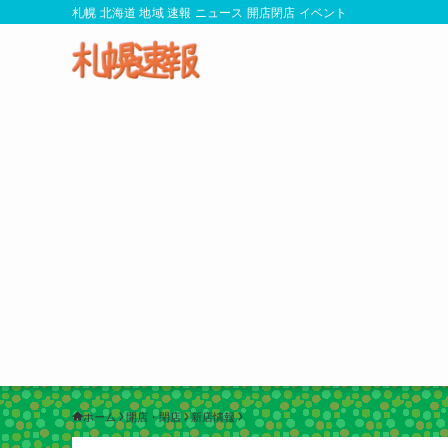
札幌 北海道 地域 速報 ニュース 開店閉店 イベント
ホーム
開店・閉店
新店情報