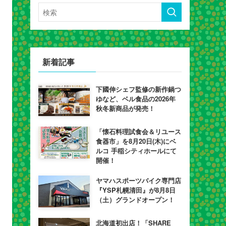
新着記事
下國伸シェフ監修の新作鍋つ
ゆなど、ベル食品の2026年
秋冬新商品が発売！
「懐石料理試食会＆リユース
食器市」を8月20日(木)にベ
ルコ 手稲シティホールにて
開催！
ヤマハスポーツバイク専門店
『YSP札幌清田』が8月8日
（土）グランドオープン！
北海道初出店！「SHARE