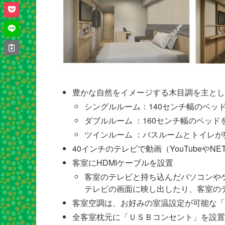
豊かな自然をイメージする木目調を主とし
シングルルーム：140センチ幅のベッ
ダブルルーム ：160センチ幅のベッド
ツインルーム ：バスルームとトイレが
40インチのテレビで動画（YouTubeやNE
客室にHDMIケーブルを設置
客室のテレビと持ち込んだパソコンや
テレビの画面に映し出したり、客室の
客室空調は、お好みの室温設定が可能な「
全客室枕元に「ＵＳＢコンセント」を設置