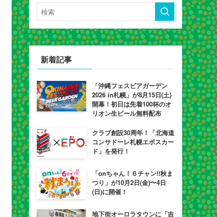
新着記事
「沖縄フェスビアガーデン
2026 in札幌」が8月15日(土)
開幕！初日は先着100杯のオ
リオン生ビール無料配布
クラブ創設30周年！「北海道
コンサドーレ札幌エポスカー
ド」を発行！
「onちゃん！６チャン!!秋ま
つり」が10月2日(金)〜4日
(日)に開催！
地下街オーロラタウンに「吉