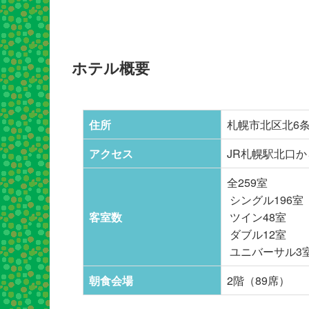
ホテル概要
住所
札幌市北区北6条
アクセス
JR札幌駅北口か
全259室
シングル196室
客室数
ツイン48室
ダブル12室
ユニバーサル3
朝食会場
2階（89席）