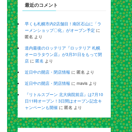
最近のコメント
早くも札幌市内2店舗目！南区石山に「ラ
ーメンショップ〇化」がオープン予定
に
匿名
より
道内最後のロッテリア『ロッテリア 札幌
オーロラタウン店』が3月31日をもって閉
店
に
匿名
より
近日中の開店・閉店情報
に
匿名
より
近日中の開店・閉店情報
に
mavis
より
『リトルスプーン 北大病院前店』は7月10
日11時オープン！3日間はオープン記念キ
ャンペーンも開催
に
匿名
より