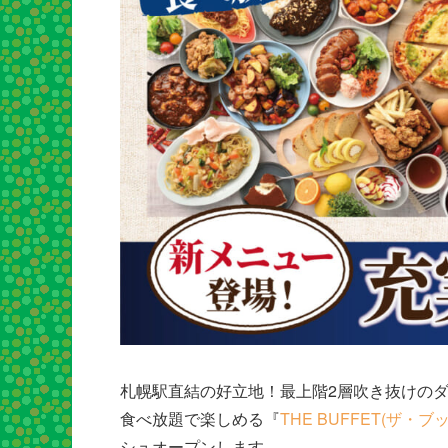
札幌駅直結の好立地！最上階2層吹き抜けの
食べ放題で楽しめる『
THE BUFFET(ザ・
シュオープンします。