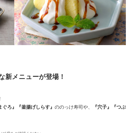
な新メニューが登場！
！
まぐろ』『釜揚げしらす』
ののっけ寿司や、
『穴子』『つぶ
。