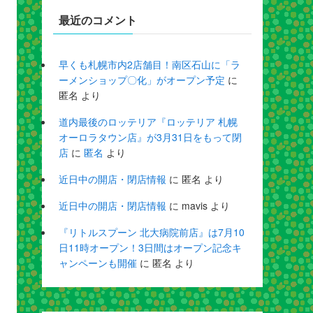
最近のコメント
早くも札幌市内2店舗目！南区石山に「ラ
ーメンショップ〇化」がオープン予定
に
匿名
より
道内最後のロッテリア『ロッテリア 札幌
オーロラタウン店』が3月31日をもって閉
店
に
匿名
より
近日中の開店・閉店情報
に
匿名
より
近日中の開店・閉店情報
に
mavis
より
『リトルスプーン 北大病院前店』は7月10
日11時オープン！3日間はオープン記念キ
ャンペーンも開催
に
匿名
より