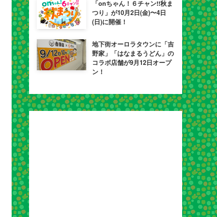
「onちゃん！６チャン!!秋ま
つり」が10月2日(金)〜4日
(日)に開催！
地下街オーロラタウンに「吉
野家」「はなまるうどん」の
コラボ店舗が9月12日オープ
ン！