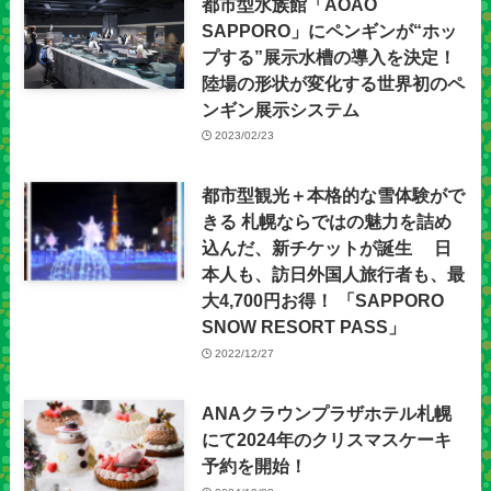
都市型水族館「AOAO
SAPPORO」にペンギンが“ホッ
プする”展示水槽の導入を決定！
陸場の形状が変化する世界初のペ
ンギン展示システム
2023/02/23
都市型観光＋本格的な雪体験がで
きる 札幌ならではの魅力を詰め
込んだ、新チケットが誕生 日
本人も、訪日外国人旅行者も、最
大4,700円お得！ 「SAPPORO
SNOW RESORT PASS」
2022/12/27
ANAクラウンプラザホテル札幌
にて2024年のクリスマスケーキ
予約を開始！