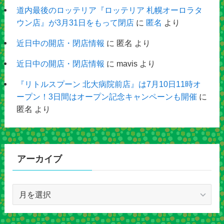
道内最後のロッテリア『ロッテリア 札幌オーロラタ
ウン店』が3月31日をもって閉店
に
匿名
より
近日中の開店・閉店情報
に
匿名
より
近日中の開店・閉店情報
に
mavis
より
『リトルスプーン 北大病院前店』は7月10日11時オ
ープン！3日間はオープン記念キャンペーンも開催
に
匿名
より
アーカイブ
ア
ー
カ