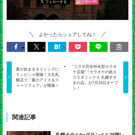
Follow Me
よかったらシェアしてね！
“コラボ完全特化型カラオ
夏が始まるタイミングに
ケ店舗”『カラオケの鉄人
ドンピシャ開催！大丸札
コラボミックス 札幌すす
幌店で『夏のアイス＆ス
きの店』が7月16日オープ
イーツフェア』が開催！
ン！
関連記事
札幌ホテルbyグランベル26階レ