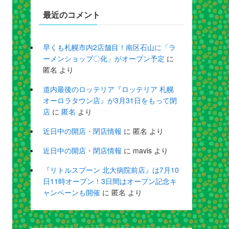
最近のコメント
早くも札幌市内2店舗目！南区石山に「ラ
ーメンショップ〇化」がオープン予定
に
匿名
より
道内最後のロッテリア『ロッテリア 札幌
オーロラタウン店』が3月31日をもって閉
店
に
匿名
より
近日中の開店・閉店情報
に
匿名
より
近日中の開店・閉店情報
に
mavis
より
『リトルスプーン 北大病院前店』は7月10
日11時オープン！3日間はオープン記念キ
ャンペーンも開催
に
匿名
より