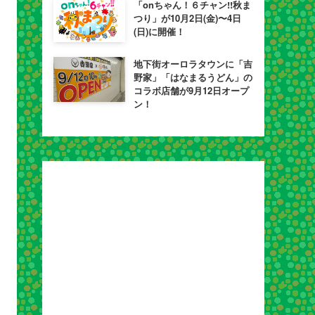
「onちゃん！６チャン!!秋ま
つり」が10月2日(金)〜4日
(日)に開催！
地下街オーロラタウンに「吉
野家」「はなまるうどん」の
コラボ店舗が9月12日オープ
ン！