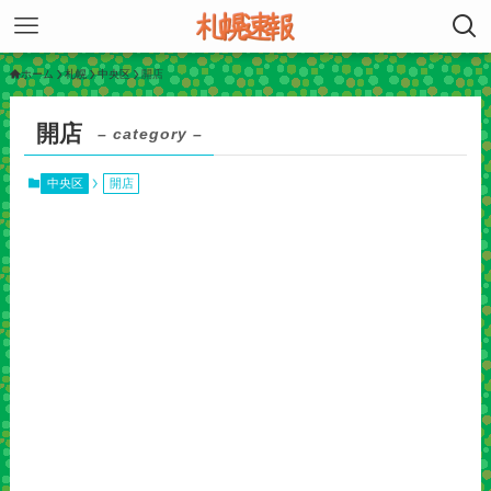
ホーム
札幌
中央区
開店
開店
– category –
中央区
開店