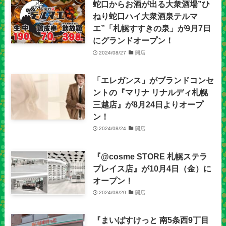
蛇口からお酒が出る大衆酒場”ひ
ねり蛇口ハイ大衆酒泉テルマ
エ”「札幌すすきの泉」が9月7日
にグランドオープン！
2024/08/27
開店
「エレガンス」がブランドコンセ
ントの『マリナ リナルディ札幌
三越店』が8月24日よりオープ
ン！
2024/08/24
開店
『@cosme STORE 札幌ステラ
プレイス店』が10月4日（金）に
オープン！
2024/08/20
開店
『まいばすけっと 南5条西9丁目