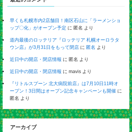
早くも札幌市内2店舗目！南区石山に「ラーメンショ
ップ〇化」がオープン予定
に
匿名
より
道内最後のロッテリア『ロッテリア 札幌オーロラタ
ウン店』が3月31日をもって閉店
に
匿名
より
近日中の開店・閉店情報
に
匿名
より
近日中の開店・閉店情報
に
mavis
より
『リトルスプーン 北大病院前店』は7月10日11時オ
ープン！3日間はオープン記念キャンペーンも開催
に
匿名
より
アーカイブ