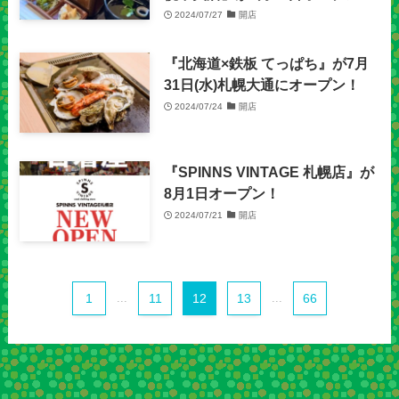
2024/07/27
開店
『北海道×鉄板 てっぱち』が7月
31日(水)札幌大通にオープン！
2024/07/24
開店
『SPINNS VINTAGE 札幌店』が
8月1日オープン！
2024/07/21
開店
1
...
11
12
13
...
66