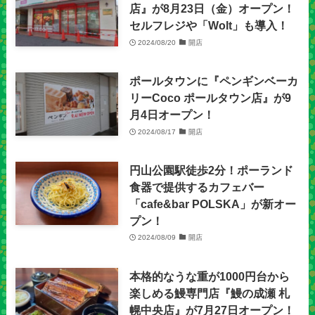
店』が8月23日（金）オープン！
セルフレジや「Wolt」も導入！
2024/08/20
開店
ポールタウンに『ペンギンベーカ
リーCoco ポールタウン店』が9
月4日オープン！
2024/08/17
開店
円山公園駅徒歩2分！ポーランド
食器で提供するカフェバー
「cafe&bar POLSKA」が新オー
プン！
2024/08/09
開店
本格的なうな重が1000円台から
楽しめる鰻専門店『鰻の成瀬 札
幌中央店』が7月27日オープン！