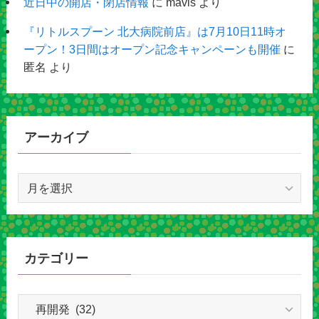
近日中の開店・閉店情報
に
mavis
より
『リトルスプーン 北大病院前店』は7月10日11時オ
ープン！3日間はオープン記念キャンペーンも開催
に
匿名
より
アーカイブ
ア
ー
カ
イ
ブ
カテゴリー
カ