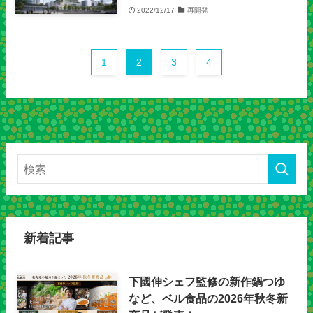
2022/12/17
再開発
1
2
3
4
新着記事
下國伸シェフ監修の新作鍋つゆ
など、ベル食品の2026年秋冬新