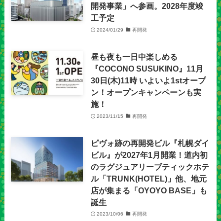
開発事業」へ参画。2028年度竣
工予定
2024/01/29
再開発
昼も夜も一日中楽しめる
『COCONO SUSUKINO』11月
30日(木)11時 いよいよ1stオープ
ン！オープンキャンペーンも実
施！
2023/11/15
再開発
ピヴォ跡の再開発ビル『札幌ダイ
ビル』が2027年1月開業！道内初
のラグジュアリーブティックホテ
ル「TRUNK(HOTEL)」他、地元
店が集まる「OYOYO BASE」も
誕生
2023/10/06
再開発