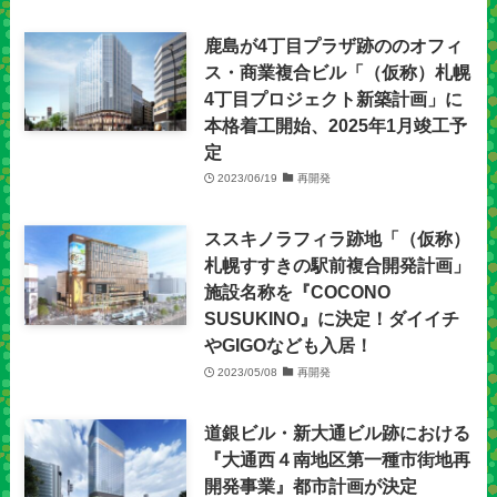
鹿島が4丁目プラザ跡ののオフィ
ス・商業複合ビル「（仮称）札幌
4丁目プロジェクト新築計画」に
本格着工開始、2025年1月竣工予
定
2023/06/19
再開発
ススキノラフィラ跡地「（仮称）
札幌すすきの駅前複合開発計画」
施設名称を『COCONO
SUSUKINO』に決定！ダイイチ
やGIGOなども入居！
2023/05/08
再開発
道銀ビル・新大通ビル跡における
『大通西４南地区第一種市街地再
開発事業』都市計画が決定