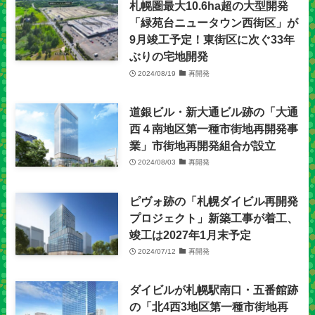
札幌圏最大10.6ha超の大型開発
「緑苑台ニュータウン西街区」が
9月竣工予定！東街区に次ぐ33年
ぶりの宅地開発
2024/08/19
再開発
道銀ビル・新大通ビル跡の「大通
西４南地区第一種市街地再開発事
業」市街地再開発組合が設立
2024/08/03
再開発
ピヴォ跡の「札幌ダイビル再開発
プロジェクト」新築工事が着工、
竣工は2027年1月末予定
2024/07/12
再開発
ダイビルが札幌駅南口・五番館跡
の「北4西3地区第一種市街地再