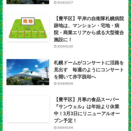
2019/12/17
【豊平区】平岸の自衛隊札幌病院
跡地は、マンション・宅地・病
院・商業エリアから成る大型複合
施設に！
2020/01/20
札幌ドームがコンサートに活路を
見出す 毎週のようにコンサート
を開いて赤字脱却へ
2019/06/26
【豊平区】月寒の食品スーパー
『サンウェル』は年始より休業
中！3月3日にリニューアルオー
プン予定！
2020/01/05