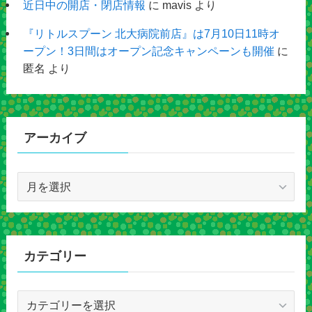
近日中の開店・閉店情報
に
mavis
より
『リトルスプーン 北大病院前店』は7月10日11時オ
ープン！3日間はオープン記念キャンペーンも開催
に
匿名
より
アーカイブ
ア
ー
カ
イ
ブ
カテゴリー
カ