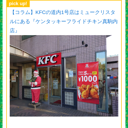
pick up!
【コラム】KFCの道内1号店はミュークリスタ
ルにある『ケンタッキーフライドチキン真駒内
店』