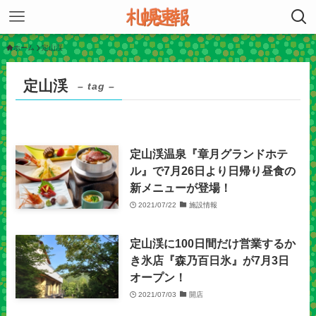
ホーム
定山渓
定山渓
– tag –
定山渓温泉『章月グランドホテ
ル』で7月26日より日帰り昼食の
新メニューが登場！
2021/07/22
施設情報
定山渓に100日間だけ営業するか
き氷店『森乃百日氷』が7月3日
オープン！
2021/07/03
開店