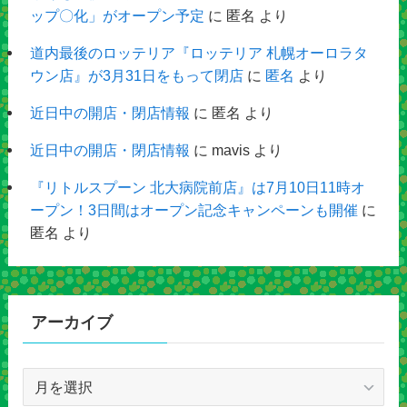
ップ〇化」がオープン予定
に
匿名
より
道内最後のロッテリア『ロッテリア 札幌オーロラタ
ウン店』が3月31日をもって閉店
に
匿名
より
近日中の開店・閉店情報
に
匿名
より
近日中の開店・閉店情報
に
mavis
より
『リトルスプーン 北大病院前店』は7月10日11時オ
ープン！3日間はオープン記念キャンペーンも開催
に
匿名
より
アーカイブ
ア
ー