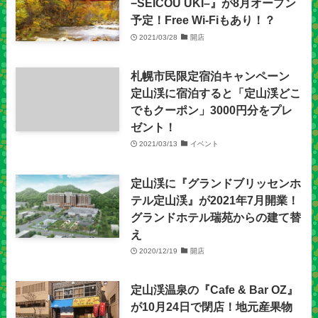
−SEICOU UKI–』が8月オープン
予定！Free Wi-Fiもあり！？
2021/03/28
開店
札幌市民限定宿泊キャンペーン
定山渓に宿泊すると「定山渓どこ
でもクーポン」3000円分をプレ
ゼント！
2021/03/13
イベント
定山渓に『グランドブリッセンホ
テル定山渓』が2021年7月開業！
グランドホテル瑞苑からの建て替
え
2020/12/19
開店
定山渓温泉の『Cafe & Bar OZ』
が10月24日で閉店！地元産果物