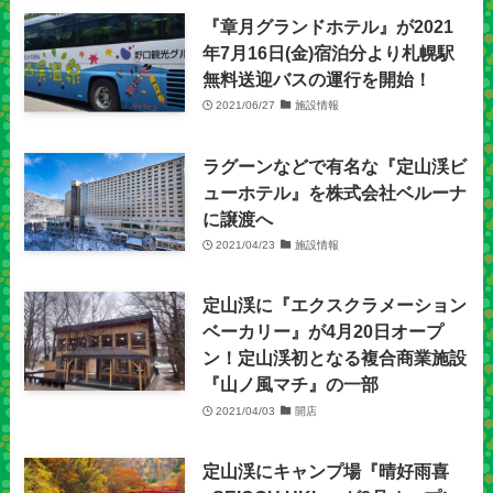
『章月グランドホテル』が2021
年7月16日(金)宿泊分より札幌駅
無料送迎バスの運行を開始！
2021/06/27
施設情報
ラグーンなどで有名な『定山渓ビ
ューホテル』を株式会社ベルーナ
に譲渡へ
2021/04/23
施設情報
定山渓に『エクスクラメーション
ベーカリー』が4月20日オープ
ン！定山渓初となる複合商業施設
『山ノ風マチ』の一部
2021/04/03
開店
定山渓にキャンプ場『晴好雨喜