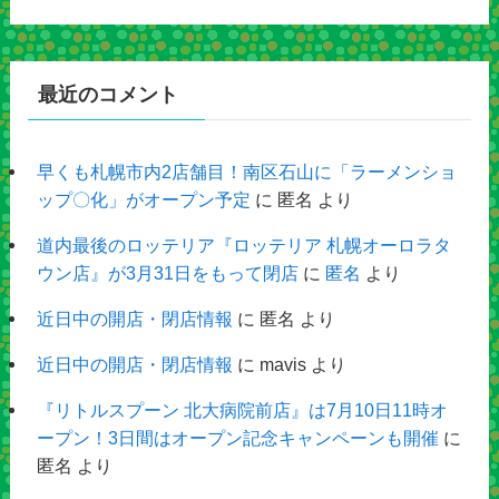
最近のコメント
早くも札幌市内2店舗目！南区石山に「ラーメンショ
ップ〇化」がオープン予定
に
匿名
より
道内最後のロッテリア『ロッテリア 札幌オーロラタ
ウン店』が3月31日をもって閉店
に
匿名
より
近日中の開店・閉店情報
に
匿名
より
近日中の開店・閉店情報
に
mavis
より
『リトルスプーン 北大病院前店』は7月10日11時オ
ープン！3日間はオープン記念キャンペーンも開催
に
匿名
より