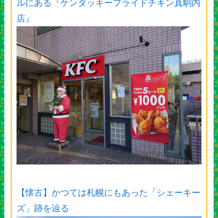
ルにある『ケンタッキーフライドチキン真駒内
店』
【懐古】かつては札幌にもあった「シェーキー
ズ」跡を辿る