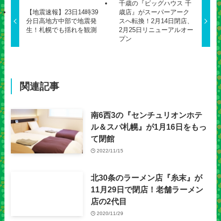
千歳の『ビッグハウス 千
【地震速報】23日14時39
歳店』がスーパーアーク
分日高地方中部で地震発
スへ転換！2月14日閉店、
生！札幌でも揺れを観測
2月25日リニューアルオー
プン
関連記事
南6西3の『センチュリオンホテ
ル＆スパ札幌』が1月16日をもっ
て閉館
2022/11/15
北30条のラーメン店『糸末』が
11月29日で閉店！老舗ラーメン
店の2代目
2020/11/29